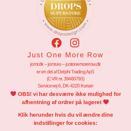
Just One More Row
jomr.dk – jomr.eu – justonemorerow.dk
er en del af Delphi Trading ApS
(CVR nr. 39460793)
Servicevej 6, DK-4220 Korsør
OBS! vi har desværre ikke mulighed for
afhentning af ordrer på lageret
Klik herunder hvis du vil ændre dine
indstillinger for cookies: