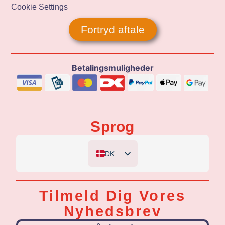
Cookie Settings
Fortryd aftale
Betalingsmuligheder
Sprog
DK
EN
DE
Tilmeld Dig Vores
NL
Nyhedsbrev