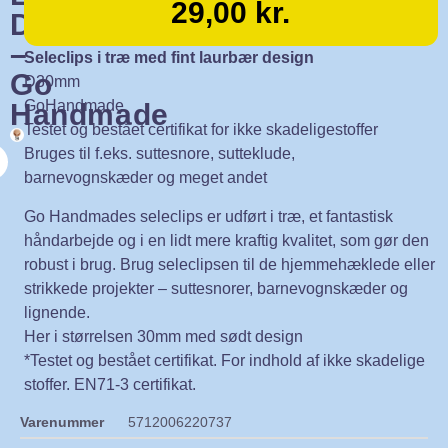
29,00
kr.
D30mm
–
Seleclips i træ med fint laurbær design
Go
D30mm
GoHandmade
Handmade
Testet og bestået certifikat for ikke skadeligestoffer
Bruges til f.eks. suttesnore, sutteklude,
barnevognskæder og meget andet
Go Handmades seleclips er udført i træ, et fantastisk
håndarbejde og i en lidt mere kraftig kvalitet, som gør den
robust i brug. Brug seleclipsen til de hjemmehæklede eller
strikkede projekter – suttesnorer, barnevognskæder og
lignende.
Her i størrelsen 30mm med sødt design
*Testet og bestået certifikat. For indhold af ikke skadelige
stoffer. EN71-3 certifikat.
Varenummer
5712006220737