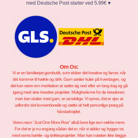
med Deutsche Post starter ved 5.99€ ♥️
Om Os:
Vi er en familieejet garnbutik, som elsker det kreative og farver, når
det kommer til hækle og strik. Garn sætter kulør på hverdagen, og
det kan være ren meditation at sætte sig ned efter en lang dag og gå
igang med sine kreative projekter. Mulighederne for de kreationer,
man kan skabe med garn, er uendelige. Vi synes, det er sjov at
udfordre det konventionelle og sætte sit helt personlige præg på
håndarbejdet.
Vores navn “Just One More Row” altså bare lige een række mere.
For det er jo nu engang sådan det er, når vi sidder og hygger os
med vores hækle- og strikkeprojekter. Man kan næsten ikke lægge