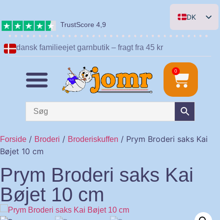
DK
TrustScore 4,9
EN
dansk familieejet garnbutik – fragt fra 45 kr
DE
NL
0
/
/
/ Prym Broderi saks Kai
Forside
Broderi
Broderiskuffen
Bøjet 10 cm
Prym Broderi saks Kai
Bøjet 10 cm