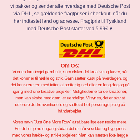
vi pakker og sender alle hverdage med Deutsche Post
via DHL, se gældende fragtpriser i checkout, når du
har indtastet land og adresse. Fragtpris til Tyskland
med Deutsche Post starter ved 5.99€ ♥️
Om Os:
Vi er en familieejet garnbutik, som elsker det kreative og farver, når
det kommer til hækle og strik. Garn sætter kulør på hverdagen, og
det kan være ren meditation at sætte sig ned efter en lang dag og gå
igang med sine kreative projekter. Mulighederne for de kreationer,
man kan skabe med garn, er uendelige. Vi synes, det er sjov at
udfordre det konventionelle og sætte sit helt personlige præg på
håndarbejdet.
Vores navn “Just One More Row” altså bare lige een række mere.
For det er jo nu engang sådan det er, når vi sidder og hygger os
med vores hækle- og strikkeprojekter. Man kan næsten ikke lægge