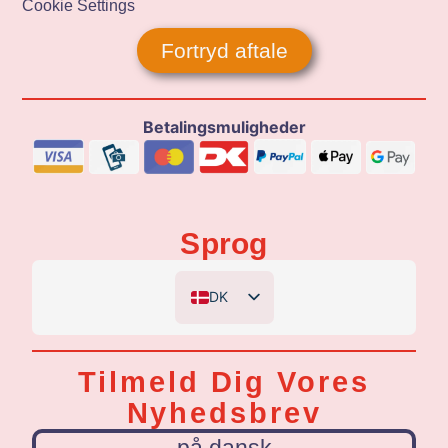
Cookie Settings
Fortryd aftale
Betalingsmuligheder
Sprog
DK
EN
DE
Tilmeld Dig Vores
NL
Nyhedsbrev
på dansk