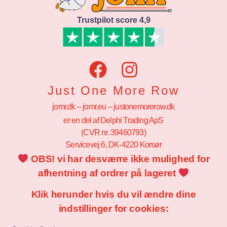
Trustpilot score 4,9
Just One More Row
jomr.dk – jomr.eu – justonemorerow.dk
er en del af Delphi Trading ApS
(CVR nr. 39460793)
Servicevej 6, DK-4220 Korsør
OBS! vi har desværre ikke mulighed for
afhentning af ordrer på lageret
Klik herunder hvis du vil ændre dine
indstillinger for cookies: