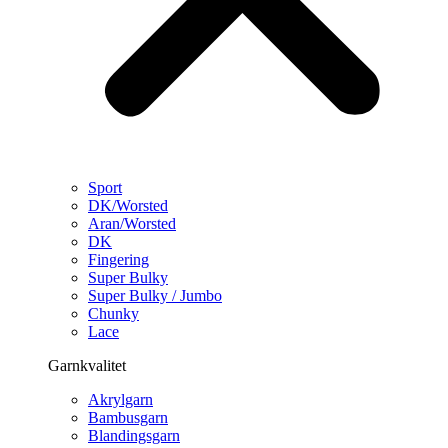
Sport
DK/Worsted
Aran/Worsted
DK
Fingering
Super Bulky
Super Bulky / Jumbo
Chunky
Lace
Garnkvalitet
Akrylgarn
Bambusgarn
Blandingsgarn