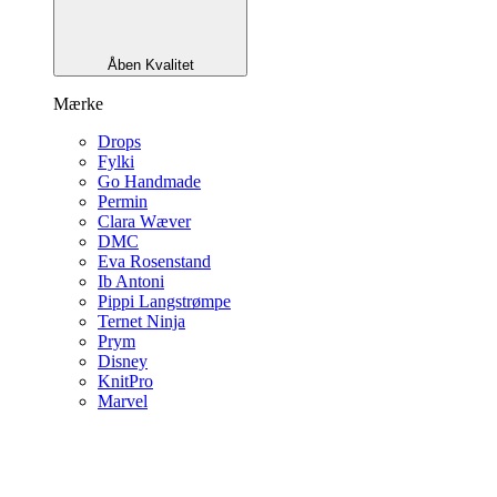
Åben Kvalitet
Mærke
Drops
Fylki
Go Handmade
Permin
Clara Wæver
DMC
Eva Rosenstand
Ib Antoni
Pippi Langstrømpe
Ternet Ninja
Prym
Disney
KnitPro
Marvel