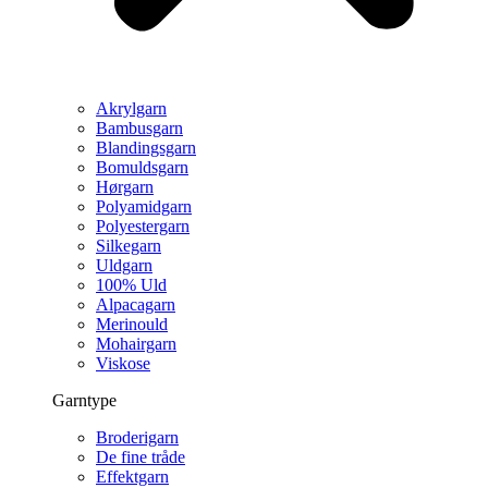
Akrylgarn
Bambusgarn
Blandingsgarn
Bomuldsgarn
Hørgarn
Polyamidgarn
Polyestergarn
Silkegarn
Uldgarn
100% Uld
Alpacagarn
Merinould
Mohairgarn
Viskose
Garntype
Broderigarn
De fine tråde
Effektgarn