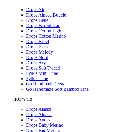
Drops Air
Drops Alpaca Boucle
Drops Belle
Drops Bomull-Lin
Drops Cotton Light
Drops Cotton Merino
Drops Fabel
Drops Fiesta
Drops Melody
Drops Nord
Drops Sky
Drops Soft Tweed
Fylkis Mini Tube
Fylkis Tube
Go Handmade Cosy
Go Handmade Soft Bamboo Fine
100% uld
Drops Alaska
Drops Alpaca
Drops Andes
Drops Baby Merino
Drops Big Merino