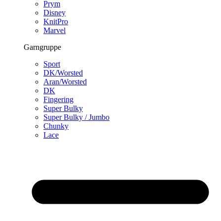
Prym
Disney
KnitPro
Marvel
Garngruppe
Sport
DK/Worsted
Aran/Worsted
DK
Fingering
Super Bulky
Super Bulky / Jumbo
Chunky
Lace