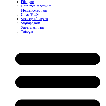
Filtegarn
Garn med farveskift
Mercericeret garn
Oeko-Tex®
Stof- og båndgarn
Strømpegarn
Superwashgarn
Tuftegarn