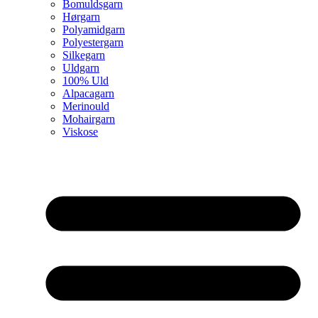
Bomuldsgarn
Hørgarn
Polyamidgarn
Polyestergarn
Silkegarn
Uldgarn
100% Uld
Alpacagarn
Merinould
Mohairgarn
Viskose