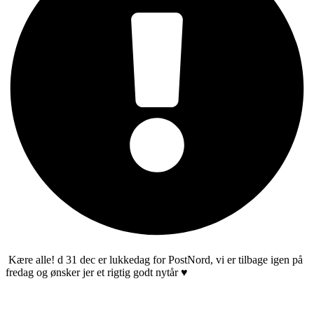
Kære alle! d 31 dec er lukkedag for PostNord, vi er tilbage igen på
fredag og ønsker jer et rigtig godt nytår ♥️