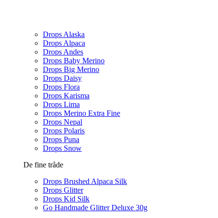
Drops Alaska
Drops Alpaca
Drops Andes
Drops Baby Merino
Drops Big Merino
Drops Daisy
Drops Flora
Drops Karisma
Drops Lima
Drops Merino Extra Fine
Drops Nepal
Drops Polaris
Drops Puna
Drops Snow
De fine tråde
Drops Brushed Alpaca Silk
Drops Glitter
Drops Kid Silk
Go Handmade Glitter Deluxe 30g