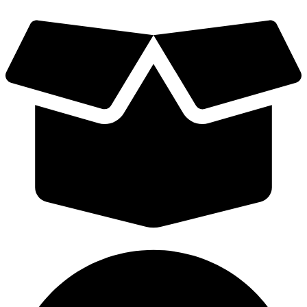
Videre
til
indhold