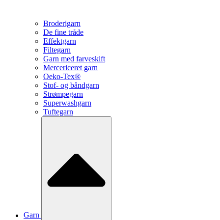
Broderigarn
De fine tråde
Effektgarn
Filtegarn
Garn med farveskift
Mercericeret garn
Oeko-Tex®
Stof- og båndgarn
Strømpegarn
Superwashgarn
Tuftegarn
Garn