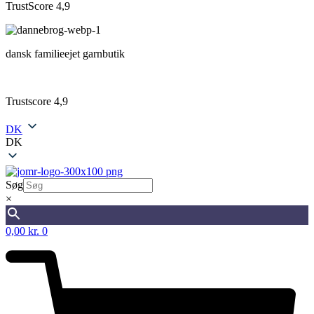
TrustScore 4,9
dansk familieejet garnbutik
Trustscore 4,9
DK
DK
Søg
×
0,00
kr.
0