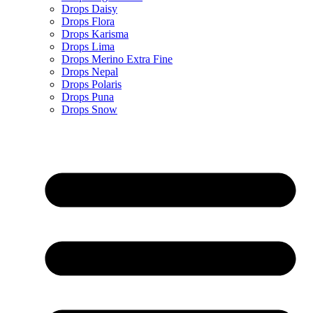
Drops Daisy
Drops Flora
Drops Karisma
Drops Lima
Drops Merino Extra Fine
Drops Nepal
Drops Polaris
Drops Puna
Drops Snow