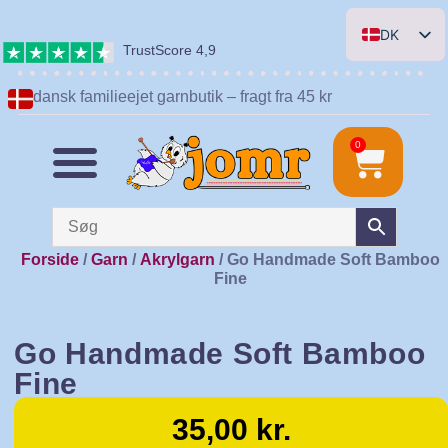
DK
TrustScore 4,9
EN
dansk familieejet garnbutik – fragt fra 45 kr
DE
NL
0
Forside
/
Garn
/
Akrylgarn
/ Go Handmade Soft Bamboo
Fine
Go Handmade Soft Bamboo
Fine
35,00
kr.