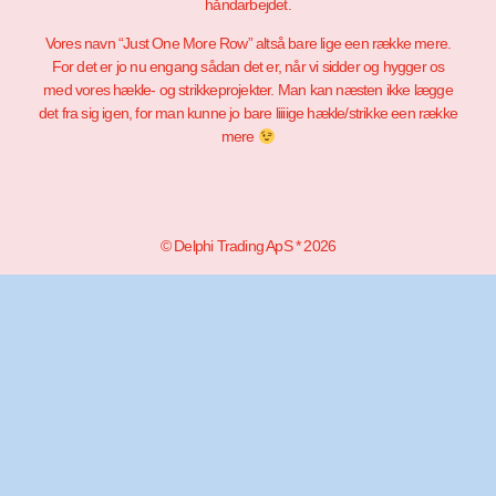
håndarbejdet.
Vores navn “Just One More Row” altså bare lige een række mere.
For det er jo nu engang sådan det er, når vi sidder og hygger os
med vores hækle- og strikkeprojekter. Man kan næsten ikke lægge
det fra sig igen, for man kunne jo bare liiiige hækle/strikke een række
mere
© Delphi Trading ApS * 2026