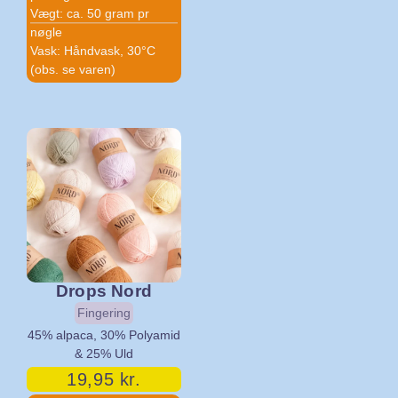
Vægt: ca. 50 gram pr
nøgle
Vask: Håndvask, 30°C
(obs. se varen)
Drops Nord
Fingering
45% alpaca, 30% Polyamid
& 25% Uld
19,95
kr.