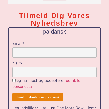
EN
DE
Tilmeld Dig Vores
NL
Nyhedsbrev
på dansk
Email*
Navn
jeg har læst og accepterer
politik for
persondata
Jeg indvilliger i, at Just One More Row - jomr