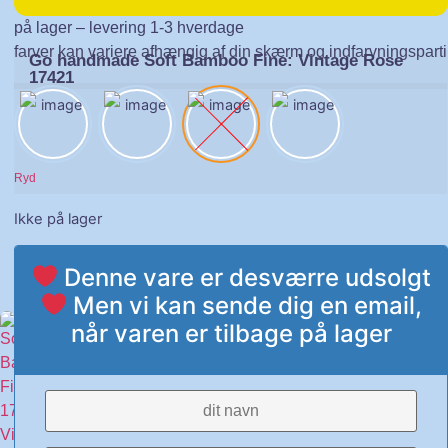
på lager – levering 1-3 hverdage
farver kan variere afhængig af din skærm og indfarvningsparti
Go handmade Soft Bamboo Fine: Vintage Rose
17421
Ryd
Ikke på lager
Denne vare er desværre udsolgt
Men vi kan sende dig en email,
når varen er tilbage på lager