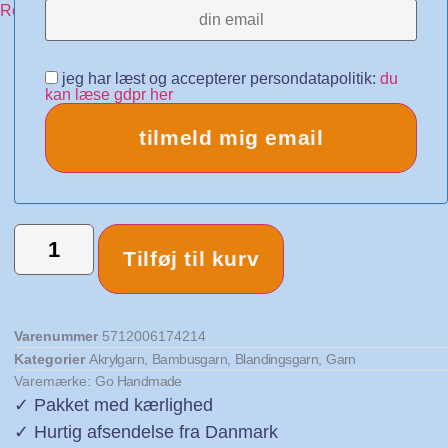
jeg har læst og accepterer persondatapolitik:
du
kan læse gdpr her
tilmeld mig email
Tilføj til kurv
Varenummer
5712006174214
Kategorier
Akrylgarn
,
Bambusgarn
,
Blandingsgarn
,
Garn
Varemærke:
Go Handmade
✓ Pakket med kærlighed
✓ Hurtig afsendelse fra Danmark