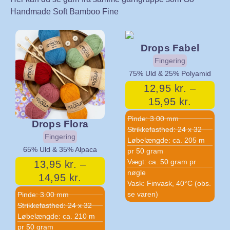
Handmade Soft Bamboo Fine
Drops Fabel
Fingering
75% Uld & 25% Polyamid
12,95
kr.
–
15,95
kr.
Pinde: 3.00 mm
Drops Flora
Strikkefasthed: 24 x 32
Fingering
Løbelængde: ca. 205 m
65% Uld & 35% Alpaca
pr 50 gram
Vægt: ca. 50 gram pr
13,95
kr.
–
nøgle
14,95
kr.
Vask: Finvask, 40°C (obs.
se varen)
Pinde: 3.00 mm
Strikkefasthed: 24 x 32
Løbelængde: ca. 210 m
pr 50 gram