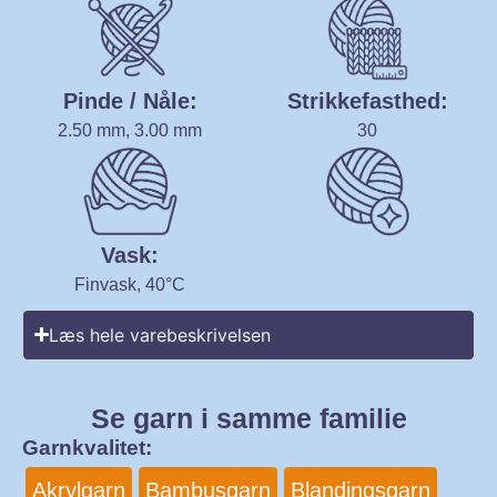
Pinde / Nåle:
Strikkefasthed:
2.50 mm, 3.00 mm
30
Vask:
Finvask, 40°C
Læs hele varebeskrivelsen
Se garn i samme familie
Garnkvalitet:
Akrylgarn
Bambusgarn
Blandingsgarn