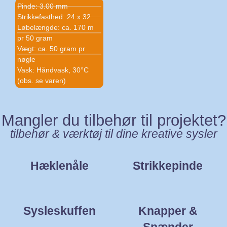
Pinde: 3.00 mm
Strikkefasthed: 24 x 32
Løbelængde: ca. 170 m
pr 50 gram
Vægt: ca. 50 gram pr
nøgle
Vask: Håndvask, 30°C
(obs. se varen)
Mangler du tilbehør til projektet?
tilbehør & værktøj til dine kreative sysler
Hæklenåle
Strikkepinde
Sysleskuffen
Knapper &
Spænder