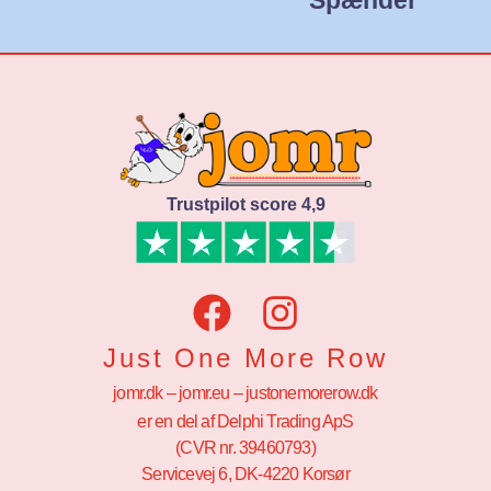
Trustpilot score 4,9
Just One More Row
jomr.dk – jomr.eu – justonemorerow.dk
er en del af Delphi Trading ApS
(CVR nr. 39460793)
Servicevej 6, DK-4220 Korsør