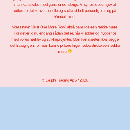
man kan skabe med garn, er uendelige. Vi synes, det er sjov at
udfordre det konventionelle og sætte sit helt personlige præg på
håndarbejdet.
Vores navn “Just One More Row” altså bare lige een række mere.
For det er jo nu engang sådan det er, når vi sidder og hygger os
med vores hækle- og strikkeprojekter. Man kan næsten ikke lægge
det fra sig igen, for man kunne jo bare liiiige hækle/strikke een række
mere
© Delphi Trading ApS * 2026