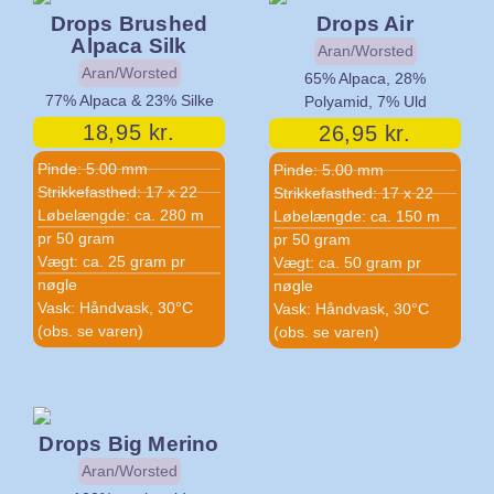
Drops Brushed
Drops Air
Alpaca Silk
Aran/Worsted
Aran/Worsted
65% Alpaca, 28%
77% Alpaca & 23% Silke
Polyamid, 7% Uld
18,95
kr.
26,95
kr.
Pinde: 5.00 mm
Pinde: 5.00 mm
Strikkefasthed: 17 x 22
Strikkefasthed: 17 x 22
Løbelængde: ca. 280 m
Løbelængde: ca. 150 m
pr 50 gram
pr 50 gram
Vægt: ca. 25 gram pr
Vægt: ca. 50 gram pr
nøgle
nøgle
Vask: Håndvask, 30°C
Vask: Håndvask, 30°C
(obs. se varen)
(obs. se varen)
Drops Big Merino
Aran/Worsted