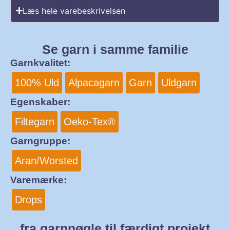
Læs hele varebeskrivelsen
Se garn i samme familie
Garnkvalitet:
100% Uld
Alpacagarn
Garn
Uldgarn
Egenskaber:
Filtegarn
Oeko-Tex®
Garngruppe:
Aran/Worsted
Varemærke:
Drops
fra garnnøgle til færdigt projekt