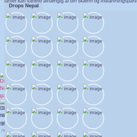
farver kan variere afhængig af din skærm og indfarvningsparti
Drops Nepal