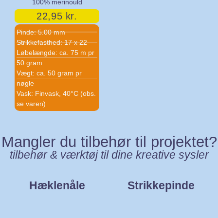
100% merinould
22,95
kr.
Pinde: 5.00 mm
Strikkefasthed: 17 x 22
Løbelængde: ca. 75 m pr
50 gram
Vægt: ca. 50 gram pr
nøgle
Vask: Finvask, 40°C (obs.
se varen)
Mangler du tilbehør til projektet?
tilbehør & værktøj til dine kreative sysler
Hæklenåle
Strikkepinde