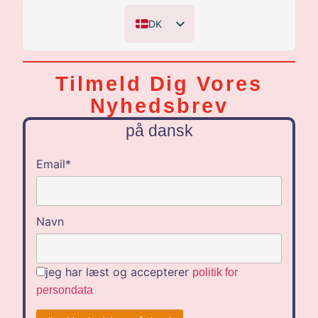
DK
EN
DE
Tilmeld Dig Vores
NL
Nyhedsbrev
på dansk
Email*
Navn
jeg har læst og accepterer
politik for
persondata