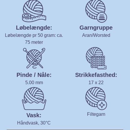
Løbelængde:
Garngruppe
Løbelængde pr 50 gram: ca.
Aran/Worsted
75 meter
Pinde / Nåle:
Strikkefasthed:
5.00 mm
17 x 22
Filtegarn
Vask:
Håndvask, 30°C