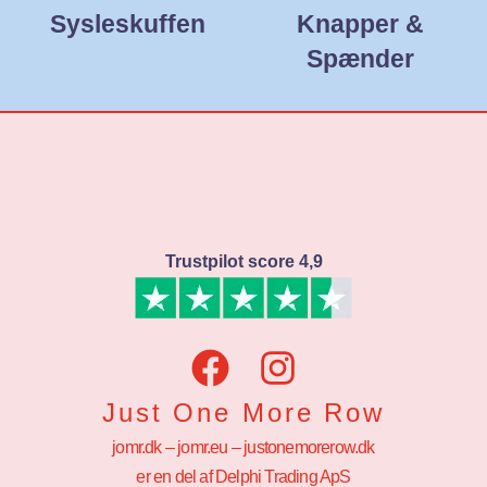
Sysleskuffen
Knapper &
Spænder
Trustpilot score 4,9
Just One More Row
jomr.dk – jomr.eu – justonemorerow.dk
er en del af Delphi Trading ApS