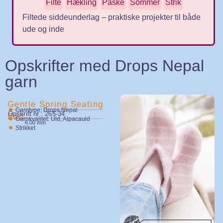
Filte
Hækling
Påske
Sommer
Strik
Filtede siddeunderlag – praktiske projekter til både
ude og inde
Opskrifter med Drops Nepal
garn
Gentle Spring Seating
Garntype: Drops Nepal
Opskrift nr : 265-34
Pad
Garnkvalitet: Uld, Alpacauld
6.00 mm
Strikket