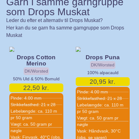
Garn i samme garngruppe
som Drops Muskat
Leder du efter et alternativ til Drops Muskat?
Her kan du se garn fra samme garngruppe som Drops
Muskat
Drops Cotton
Drops Puna
Merino
DK/Worsted
DK/Worsted
100% alpacauld
50% Uld & 50% Bomuld
20,95
kr.
22,50
kr.
Pinde: 4.00 mm
Pinde: 4.00 mm
Strikkefasthed: 21 x 28
Strikkefasthed: 21 x 28
Løbelængde: ca. 110 m
Løbelængde: ca. 110 m
pr 50 gram
pr 50 gram
Vægt: ca. 50 gram pr
Vægt: ca. 50 gram pr
nøgle
nøgle
Vask: Håndvask, 30°C
Vask: Finvask, 40°C (obs.
(obs. se varen)