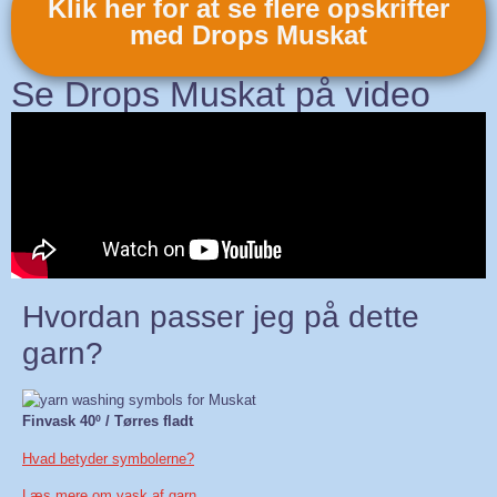
Klik her for at se flere opskrifter
med Drops Muskat
Se Drops Muskat på video
Hvordan passer jeg på dette
garn?
Finvask 40º / Tørres fladt
Hvad betyder symbolerne?
Læs mere om vask af garn