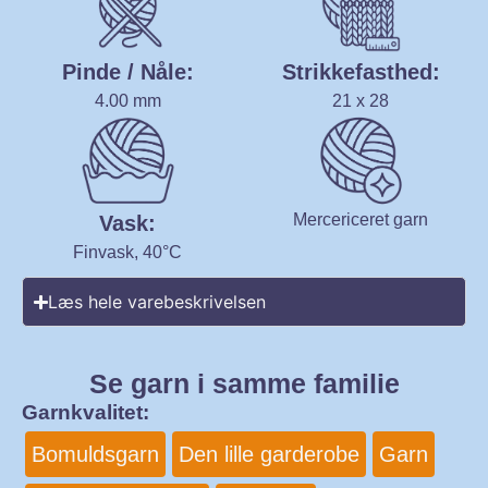
Pinde / Nåle:
Strikkefasthed:
4.00 mm
21 x 28
Mercericeret garn
Vask:
Finvask, 40°C
Læs hele varebeskrivelsen
Se garn i samme familie
Garnkvalitet:
Bomuldsgarn
Den lille garderobe
Garn