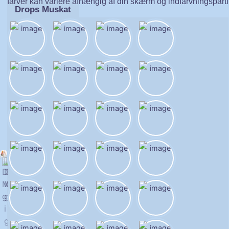
farver kan variere afhængig af din skærm og indfarvningsparti
Drops Muskat