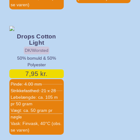
se varen)
Drops Cotton
Light
DK/Worsted
50% bomuld & 50%
Polyester
7,95
kr.
Pinde: 4.00 mm
Strikkefasthed: 21 x 28
Løbelængde: ca. 105 m
pr 50 gram
Vægt: ca. 50 gram pr
nøgle
Vask: Finvask, 40°C (obs.
se varen)