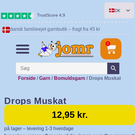
DK
TrustScore 4,9
EN
dansk familieejet garnbutik – fragt fra 45 kr
DE
NL
0
Forside
/
Garn
/
Bomuldsgarn
/ Drops Muskat
Drops Muskat
12,95
kr.
på lager – levering 1-3 hverdage