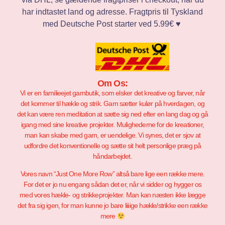
har indtastet land og adresse. Fragtpris til Tyskland
med Deutsche Post starter ved 5.99€ ♥️
Om Os:
Vi er en familieejet garnbutik, som elsker det kreative og farver, når
det kommer til hækle og strik. Garn sætter kulør på hverdagen, og
det kan være ren meditation at sætte sig ned efter en lang dag og gå
igang med sine kreative projekter. Mulighederne for de kreationer,
man kan skabe med garn, er uendelige. Vi synes, det er sjov at
udfordre det konventionelle og sætte sit helt personlige præg på
håndarbejdet.
Vores navn “Just One More Row” altså bare lige een række mere.
For det er jo nu engang sådan det er, når vi sidder og hygger os
med vores hækle- og strikkeprojekter. Man kan næsten ikke lægge
det fra sig igen, for man kunne jo bare liiiige hækle/strikke een række
mere