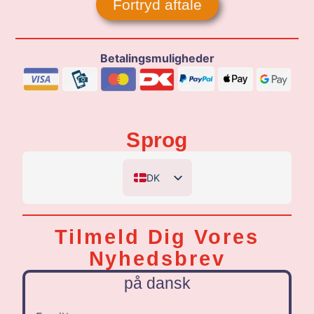
Fortryd aftale
Betalingsmuligheder
Sprog
DK
EN
DE
Tilmeld Dig Vores
NL
Nyhedsbrev
på dansk