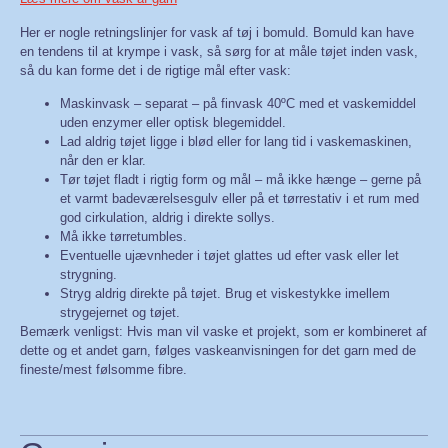
Her er nogle retningslinjer for vask af tøj i bomuld. Bomuld kan have
en tendens til at krympe i vask, så sørg for at måle tøjet inden vask,
så du kan forme det i de rigtige mål efter vask:
Maskinvask – separat – på finvask 40ºC med et vaskemiddel
uden enzymer eller optisk blegemiddel.
Lad aldrig tøjet ligge i blød eller for lang tid i vaskemaskinen,
når den er klar.
Tør tøjet fladt i rigtig form og mål – må ikke hænge – gerne på
et varmt badeværelsesgulv eller på et tørrestativ i et rum med
god cirkulation, aldrig i direkte sollys.
Må ikke tørretumbles.
Eventuelle ujævnheder i tøjet glattes ud efter vask eller let
strygning.
Stryg aldrig direkte på tøjet. Brug et viskestykke imellem
strygejernet og tøjet.
Bemærk venligst: Hvis man vil vaske et projekt, som er kombineret af
dette og et andet garn, følges vaskeanvisningen for det garn med de
fineste/mest følsomme fibre.