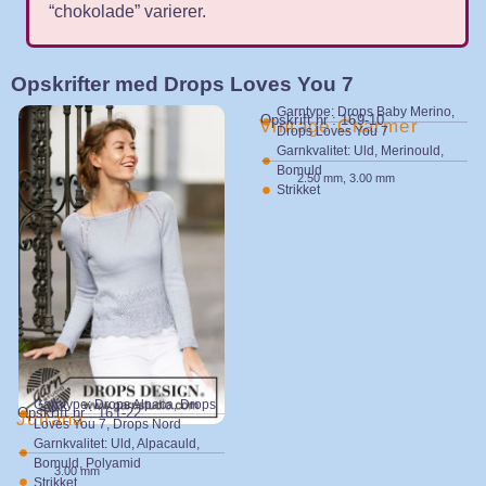
“chokolade” varierer.
Opskrifter med Drops Loves You 7
Garntype: Drops Baby Merino,
Opskrift nr : 169-10
Vintage Charmer
Drops Loves You 7
Garnkvalitet: Uld, Merinould,
Bomuld
2.50 mm, 3.00 mm
Strikket
Garntype: Drops Alpaca, Drops
Opskrift nr : 161-22
Juliana
Loves You 7, Drops Nord
Garnkvalitet: Uld, Alpacauld,
Bomuld, Polyamid
3.00 mm
Strikket