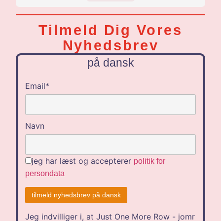
EN
DE
Tilmeld Dig Vores
NL
Nyhedsbrev
på dansk
Email*
Navn
jeg har læst og accepterer
politik for
persondata
Jeg indvilliger i, at Just One More Row - jomr