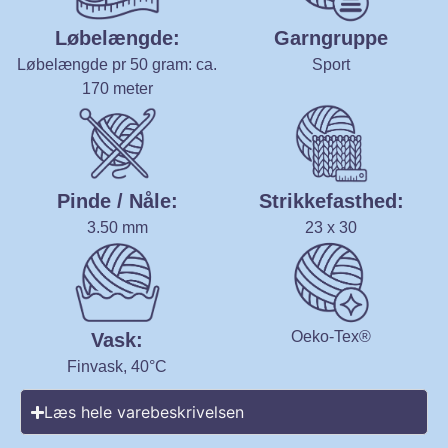
Løbelængde:
Garngruppe
Løbelængde pr 50 gram: ca.
Sport
170 meter
Pinde / Nåle:
Strikkefasthed:
3.50 mm
23 x 30
Oeko-Tex®
Vask:
Finvask, 40°C
Læs hele varebeskrivelsen