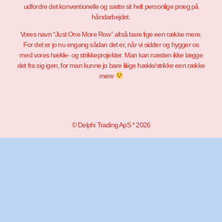
udfordre det konventionelle og sætte sit helt personlige præg på
håndarbejdet.
Vores navn “Just One More Row” altså bare lige een række mere.
For det er jo nu engang sådan det er, når vi sidder og hygger os
med vores hækle- og strikkeprojekter. Man kan næsten ikke lægge
det fra sig igen, for man kunne jo bare liiiige hækle/strikke een række
mere
© Delphi Trading ApS * 2026