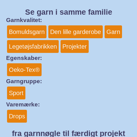
Se garn i samme familie
Garnkvalitet:
Bomuldsgarn
Den lille garderobe
Garn
Legetøjsfabrikken
Projekter
Egenskaber:
Oeko-Tex®
Garngruppe:
Sport
Varemærke:
Drops
fra garnnøgle til færdigt projekt