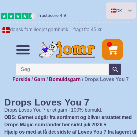
DK
TrustScore 4,9
EN
dansk familieejet garnbutik – fragt fra 45 kr
DE
NL
0
Forside
/
Garn
/
Bomuldsgarn
/ Drops Loves You 7
Drops Loves You 7
Drops Loves You 7 er et garn i 100% bomuld.
OBS: Garnet udgår fra sortiment og bliver erstattet med
Drops Magic som lander her sidst juli 2026 ♥️
Hjælp os med at få det sidste af Loves You 7 fra lageret til