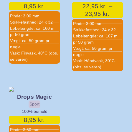
8,95
kr.
22,95
kr.
–
23,95
kr.
Pinde: 3.00 mm
Strikkefasthed: 24 x 32
Pinde: 3.00 mm
Løbelængde: ca. 160 m
Strikkefasthed: 24 x 32
pr 50 gram
Løbelængde: ca. 167 m
Vægt: ca. 50 gram pr
pr 50 gram
nøgle
Vægt: ca. 50 gram pr
Vask: Finvask, 40°C (obs.
nøgle
se varen)
Vask: Håndvask, 30°C
(obs. se varen)
Drops Magic
Sport
100% bomuld
8,95
kr.
Pinde: 3.50 mm