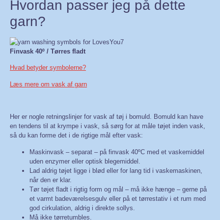
Hvordan passer jeg på dette
garn?
Finvask 40º / Tørres fladt
Hvad betyder symbolerne?
Læs mere om vask af garn
Her er nogle retningslinjer for vask af tøj i bomuld. Bomuld kan have
en tendens til at krympe i vask, så sørg for at måle tøjet inden vask,
så du kan forme det i de rigtige mål efter vask:
Maskinvask – separat – på finvask 40ºC med et vaskemiddel
uden enzymer eller optisk blegemiddel.
Lad aldrig tøjet ligge i blød eller for lang tid i vaskemaskinen,
når den er klar.
Tør tøjet fladt i rigtig form og mål – må ikke hænge – gerne på
et varmt badeværelsesgulv eller på et tørrestativ i et rum med
god cirkulation, aldrig i direkte sollys.
Må ikke tørretumbles.