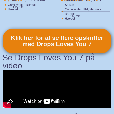
Loves You 7, Drops Safran
Drops Loves You 7, Drops
Garnkvalitet: Bomuld
Safran
3.00 mm
Hæklet
Garnkvalitet: Uld, Merinould,
Bomuld
3.50 mm
Hæklet
Klik her for at se flere opskrifter
med Drops Loves You 7
Se Drops Loves You 7 på
video