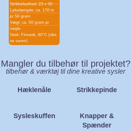
Strikkefasthed: 23 x 30
Løbelængde: ca. 170 m
pr 50 gram
Vægt: ca. 50 gram pr
nøgle
Vask: Finvask, 40°C (obs.
se varen)
Mangler du tilbehør til projektet?
tilbehør & værktøj til dine kreative sysler
Hæklenåle
Strikkepinde
Sysleskuffen
Knapper &
Spænder