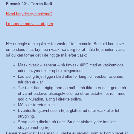
Finvask 40º / Tørres fladt
Hvad betyder symbolerne?
Læs mere om vask af garn
Her er nogle retningslinjer for vask af tøj i bomuld. Bomuld kan have
en tendens til at krympe i vask, så sørg for at måle tøjet inden vask,
så du kan forme det i de rigtige mål efter vask:
Maskinvask – separat – på finvask 40ºC med et vaskemiddel
uden enzymer eller optisk blegemiddel.
Lad aldrig tøjet ligge i blød eller for lang tid i vaskemaskinen,
når den er klar.
Tør tøjet fladt i rigtig form og mål – må ikke hænge – gerne på
et varmt badeværelsesgulv eller på et tørrestativ i et rum med
god cirkulation, aldrig i direkte sollys.
Må ikke tørretumbles.
Eventuelle ujævnheder i tøjet glattes ud efter vask eller let
strygning.
Stryg aldrig direkte på tøjet. Brug et viskestykke imellem
strygejernet og tøjet.
Bemærk venligst: Hvis man vil vaske et projekt, som er kombineret af