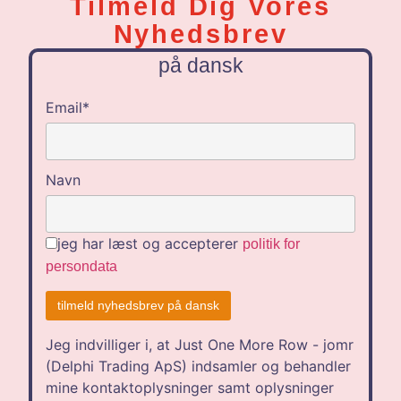
Tilmeld Dig Vores
NL
Nyhedsbrev
på dansk
Email*
Navn
jeg har læst og accepterer
politik for
persondata
Jeg indvilliger i, at Just One More Row - jomr
(Delphi Trading ApS) indsamler og behandler
mine kontaktoplysninger samt oplysninger