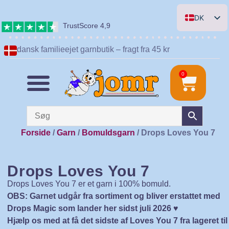
DK
TrustScore 4,9
EN
dansk familieejet garnbutik – fragt fra 45 kr
DE
NL
0
Forside
/
Garn
/
Bomuldsgarn
/ Drops Loves You 7
Drops Loves You 7
Drops Loves You 7 er et garn i 100% bomuld.
OBS: Garnet udgår fra sortiment og bliver erstattet med
Drops Magic som lander her sidst juli 2026 ♥️
Hjælp os med at få det sidste af Loves You 7 fra lageret til