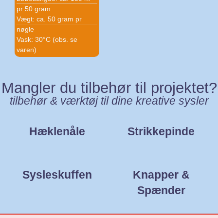
pr 50 gram
Vægt: ca. 50 gram pr
nøgle
Vask: 30°C (obs. se
varen)
Mangler du tilbehør til projektet?
tilbehør & værktøj til dine kreative sysler
Hæklenåle
Strikkepinde
Sysleskuffen
Knapper &
Spænder