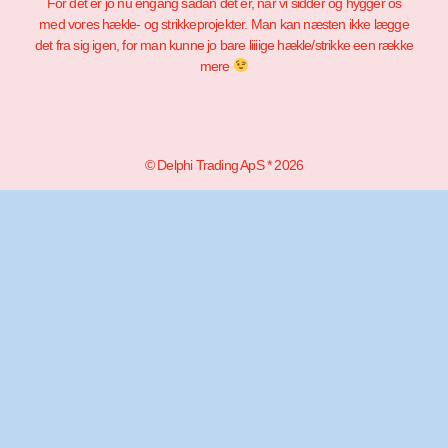
For det er jo nu engang sådan det er, når vi sidder og hygger os
med vores hækle- og strikkeprojekter. Man kan næsten ikke lægge
det fra sig igen, for man kunne jo bare liiiige hækle/strikke een række
mere
© Delphi Trading ApS * 2026