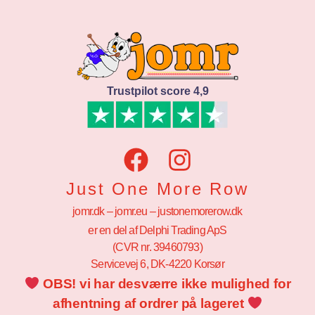
Trustpilot score 4,9
Just One More Row
jomr.dk – jomr.eu – justonemorerow.dk
er en del af Delphi Trading ApS
(CVR nr. 39460793)
Servicevej 6, DK-4220 Korsør
OBS! vi har desværre ikke mulighed for
afhentning af ordrer på lageret