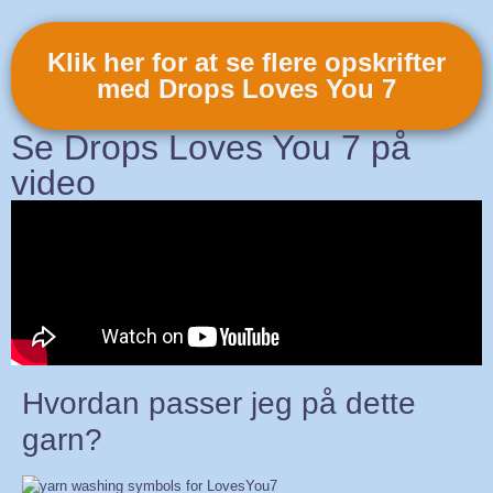
Klik her for at se flere opskrifter
med Drops Loves You 7
Se Drops Loves You 7 på
video
Hvordan passer jeg på dette
garn?