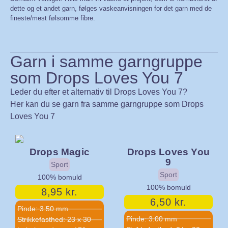
dette og et andet garn, følges vaskeanvisningen for det garn med de
fineste/mest følsomme fibre.
Garn i samme garngruppe
som Drops Loves You 7
Leder du efter et alternativ til Drops Loves You 7?
Her kan du se garn fra samme garngruppe som Drops
Loves You 7
Drops Loves You
Drops Magic
9
Sport
Sport
100% bomuld
100% bomuld
8,95
kr.
6,50
kr.
Pinde: 3.50 mm
Pinde: 3.00 mm
Strikkefasthed: 23 x 30