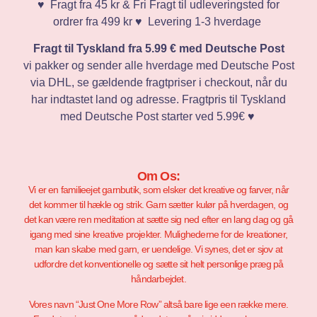
♥️ Fragt fra 45 kr & Fri Fragt til udleveringsted for
ordrer fra 499 kr ♥️ Levering 1-3 hverdage
Fragt til Tyskland fra 5.99 € med Deutsche Post
vi pakker og sender alle hverdage med Deutsche Post
via DHL, se gældende fragtpriser i checkout, når du
har indtastet land og adresse. Fragtpris til Tyskland
med Deutsche Post starter ved 5.99€ ♥️
Om Os:
Vi er en familieejet garnbutik, som elsker det kreative og farver, når
det kommer til hækle og strik. Garn sætter kulør på hverdagen, og
det kan være ren meditation at sætte sig ned efter en lang dag og gå
igang med sine kreative projekter. Mulighederne for de kreationer,
man kan skabe med garn, er uendelige. Vi synes, det er sjov at
udfordre det konventionelle og sætte sit helt personlige præg på
håndarbejdet.
Vores navn “Just One More Row” altså bare lige een række mere.