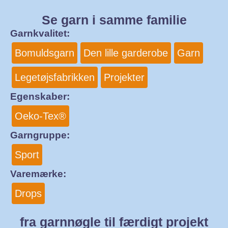
Se garn i samme familie
Garnkvalitet:
Bomuldsgarn
Den lille garderobe
Garn
Legetøjsfabrikken
Projekter
Egenskaber:
Oeko-Tex®
Garngruppe:
Sport
Varemærke:
Drops
fra garnnøgle til færdigt projekt