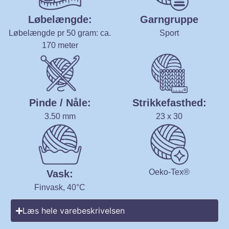
Løbelængde:
Garngruppe
Løbelængde pr 50 gram: ca.
Sport
170 meter
Pinde / Nåle:
Strikkefasthed:
3.50 mm
23 x 30
Oeko-Tex®
Vask:
Finvask, 40°C
Læs hele varebeskrivelsen