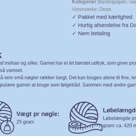
Kategorier
Blandingsgarn
,
Ga
Varemærke:
Drops
✓ Pakket med kærlighed
✓ Hurtig afsendelse fra 
✓ Nem betaling
k
af mohair og silke. Garnet har et let børstet udtryk, som giver pr
gså vamset.
 selv små nøgler rækker langt. Det kan bruges alene til fine, le
populære garner at bruge som følgetråd. Sammen med andre garnk
Løbelængd
Vægt pr nøgle:
Løbelængde pr
25 gram
gram: ca. 420 