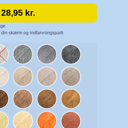
28,95
kr.
age
f din skærm og indfarvningsparti