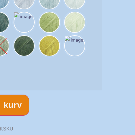
il kurv
LKSKU