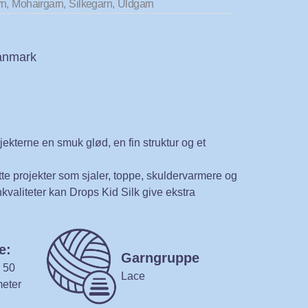
rn
,
Mohairgarn
,
Silkegarn
,
Uldgarn
Danmark
ojekterne en smuk glød, en fin struktur og et
tte projekter som sjaler, toppe, skuldervarmere og
valiteter kan Drops Kid Silk give ekstra
e:
Garngruppe
 50
Lace
meter