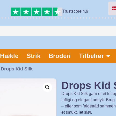
Trustscore 4,9
Hækle
Strik
Broderi
Tilbehør
 Drops Kid Silk
Drops Kid 
Drops Kid Silk garn er et let 
luftigt og elegant udtryk. Brug 
– eller som følgetråd sammen 
et smukt, let slør.