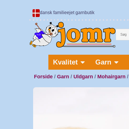
dansk familieejet garnbutik
Kvalitet
Garn
Forside
/
Garn
/
Uldgarn
/
Mohairgarn
/