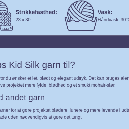
Strikkefasthed:
Vask:
23 x 30
Håndvask, 30°
 Kid Silk garn til?
 hvor du ønsker et let, blødt og elegant udtryk. Det kan bruges a
ve projektet mere fylde, blødhed og et smukt mohair-slør.
 andet garn
er for at gøre projektet blødere, lunere og mere levende i udtr
flade uden nødvendigvis at gøre det tungt.