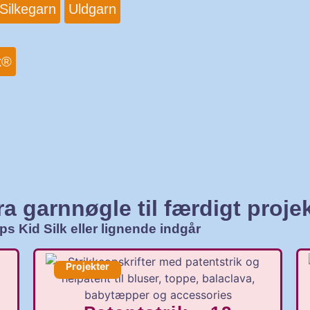
Silkegarn
Uldgarn
x®
ra garnnøgle til færdigt proje
ps Kid Silk eller lignende indgår
Projekter