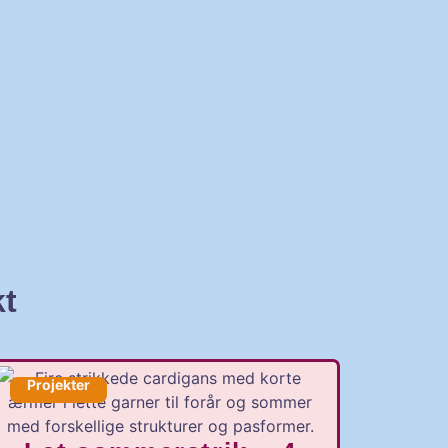
kt
Projekter