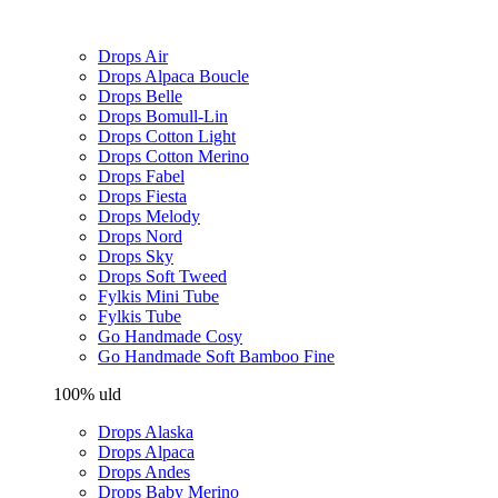
Drops Air
Drops Alpaca Boucle
Drops Belle
Drops Bomull-Lin
Drops Cotton Light
Drops Cotton Merino
Drops Fabel
Drops Fiesta
Drops Melody
Drops Nord
Drops Sky
Drops Soft Tweed
Fylkis Mini Tube
Fylkis Tube
Go Handmade Cosy
Go Handmade Soft Bamboo Fine
100% uld
Drops Alaska
Drops Alpaca
Drops Andes
Drops Baby Merino