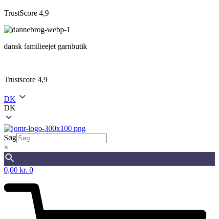
TrustScore 4,9
dansk familieejet garnbutik
Trustscore 4,9
DK
DK
Søg
×
0,00
kr.
0