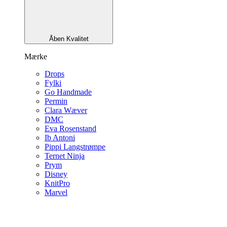
Åben Kvalitet
Mærke
Drops
Fylki
Go Handmade
Permin
Clara Wæver
DMC
Eva Rosenstand
Ib Antoni
Pippi Langstrømpe
Ternet Ninja
Prym
Disney
KnitPro
Marvel