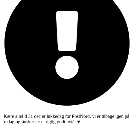
Kære alle! d 31 dec er lukkedag for PostNord, vi er tilbage igen på
fredag og ønsker jer et rigtig godt nytår ♥️