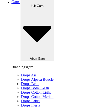
Garn
Luk Garn
Åben Garn
Blandingsgarn
Drops Air
Drops Alpaca Boucle
Drops Belle
Drops Bomull-Lin
Drops Cotton Light
Drops Cotton Merino
Drops Fabel
Drops Fiesta