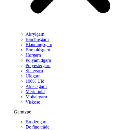
Akrylgarn
Bambusgarn
Blandingsgarn
Bomuldsgarn
Hørgarn
Polyamidgarn
Polyestergarn
Silkegarn
Uldgarn
100% Uld
Alpacagarn
Merinould
Mohairgarn
Viskose
Garntype
Broderigarn
De fine tråde