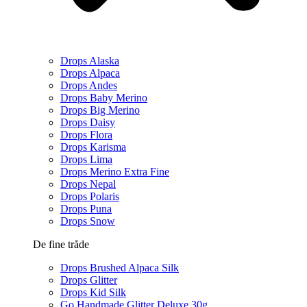
Drops Alaska
Drops Alpaca
Drops Andes
Drops Baby Merino
Drops Big Merino
Drops Daisy
Drops Flora
Drops Karisma
Drops Lima
Drops Merino Extra Fine
Drops Nepal
Drops Polaris
Drops Puna
Drops Snow
De fine tråde
Drops Brushed Alpaca Silk
Drops Glitter
Drops Kid Silk
Go Handmade Glitter Deluxe 30g