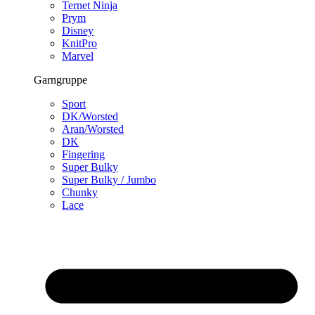
Ternet Ninja
Prym
Disney
KnitPro
Marvel
Garngruppe
Sport
DK/Worsted
Aran/Worsted
DK
Fingering
Super Bulky
Super Bulky / Jumbo
Chunky
Lace