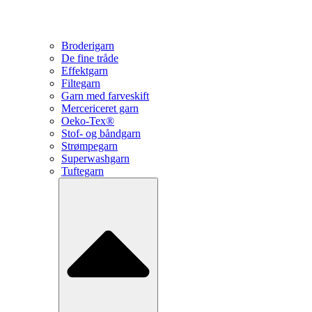
Broderigarn
De fine tråde
Effektgarn
Filtegarn
Garn med farveskift
Mercericeret garn
Oeko-Tex®
Stof- og båndgarn
Strømpegarn
Superwashgarn
Tuftegarn