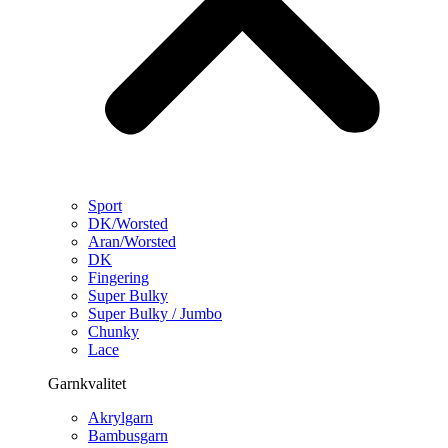
Sport
DK/Worsted
Aran/Worsted
DK
Fingering
Super Bulky
Super Bulky / Jumbo
Chunky
Lace
Garnkvalitet
Akrylgarn
Bambusgarn