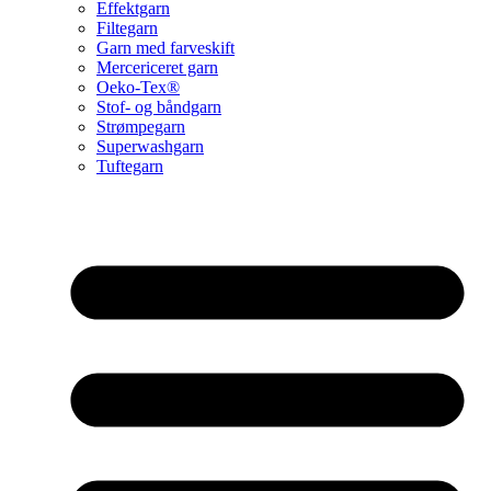
Effektgarn
Filtegarn
Garn med farveskift
Mercericeret garn
Oeko-Tex®
Stof- og båndgarn
Strømpegarn
Superwashgarn
Tuftegarn