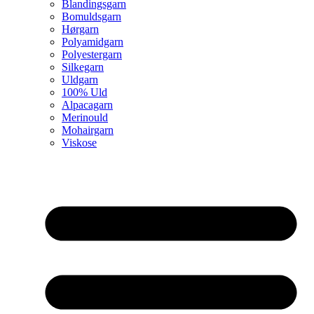
Blandingsgarn
Bomuldsgarn
Hørgarn
Polyamidgarn
Polyestergarn
Silkegarn
Uldgarn
100% Uld
Alpacagarn
Merinould
Mohairgarn
Viskose