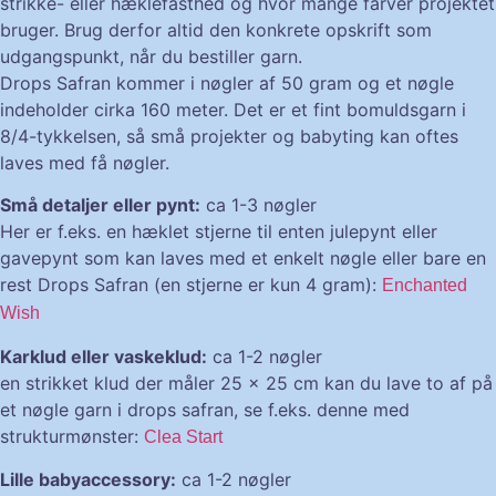
strikke- eller hæklefasthed og hvor mange farver projektet
bruger. Brug derfor altid den konkrete opskrift som
udgangspunkt, når du bestiller garn.
Drops Safran kommer i nøgler af 50 gram og et nøgle
indeholder cirka 160 meter. Det er et fint bomuldsgarn i
8/4-tykkelsen, så små projekter og babyting kan oftes
laves med få nøgler.
Små detaljer eller pynt:
ca 1-3 nøgler
Her er f.eks. en hæklet stjerne til enten julepynt eller
gavepynt som kan laves med et enkelt nøgle eller bare en
rest Drops Safran (en stjerne er kun 4 gram):
Enchanted
Wish
Karklud eller vaskeklud:
ca 1-2 nøgler
en strikket klud der måler 25 x 25 cm kan du lave to af på
et nøgle garn i drops safran, se f.eks. denne med
strukturmønster:
Clea Start
Lille babyaccessory:
ca 1-2 nøgler