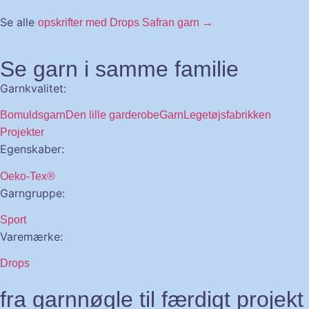
Se alle
opskrifter med Drops Safran garn →
Se garn i samme familie
Garnkvalitet:
Bomuldsgarn
Den lille garderobe
Garn
Legetøjsfabrikken
Projekter
Egenskaber:
Oeko-Tex®
Garngruppe:
Sport
Varemærke:
Drops
fra garnnøgle til færdigt projekt