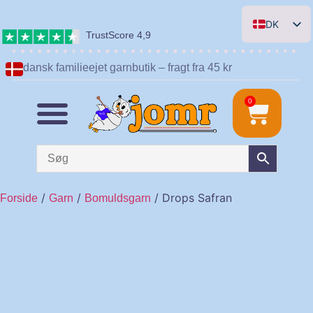
DK
TrustScore 4,9
EN
dansk familieejet garnbutik – fragt fra 45 kr
DE
NL
0
/
/
/ Drops Safran
Forside
Garn
Bomuldsgarn