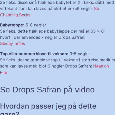
Se f.eks. disse små hæklede babytøfler (til f.eks. dåb) med
viftekant som kan laves på blot et enkelt nøgle:
So
Charming Socks
Babytæppe:
5-8 nøgler
Se f.eks. dette hæklede babytæppe der måler 65 x 81
hvortil der anvendes 7 nøgler Drops Safran:
Sleepy Times
Top eller sommerbluse til voksen:
3-5 nøgler
Se f.eks. denne ærmeløse top til voksne i størrelse medium
som kan laves med blot 3 nøgler Drops Safran:
Heart on
Fire
Se Drops Safran på video
Hvordan passer jeg på dette
garn?