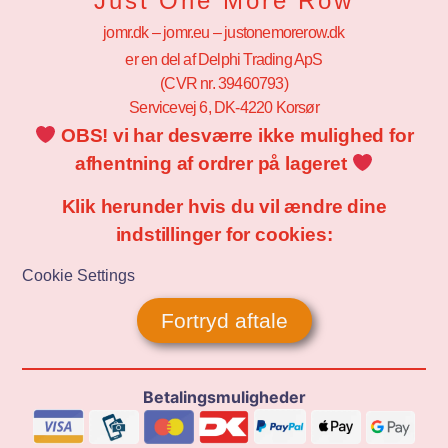
Just One More Row
jomr.dk – jomr.eu – justonemorerow.dk
er en del af Delphi Trading ApS
(CVR nr. 39460793)
Servicevej 6, DK-4220 Korsør
OBS! vi har desværre ikke mulighed for
afhentning af ordrer på lageret
Klik herunder hvis du vil ændre dine
indstillinger for cookies:
Cookie Settings
Fortryd aftale
Betalingsmuligheder