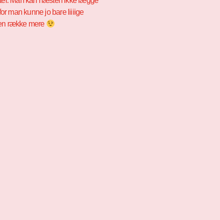
kter. Man kan næsten ikke lægge
 for man kunne jo bare liiiige
een række mere