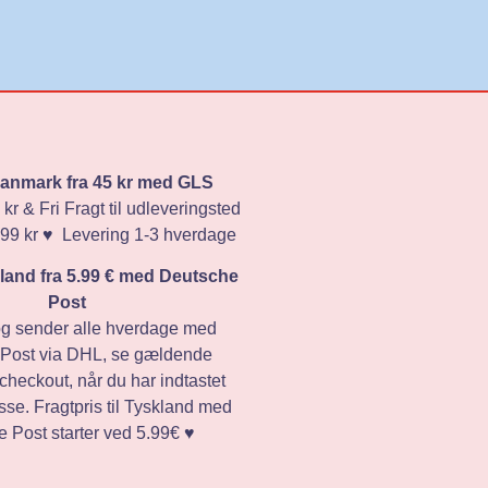
 Danmark fra 45 kr med GLS
 kr & Fri Fragt til udleveringsted
 499 kr ♥️ Levering 1-3 hverdage
skland fra 5.99 € med Deutsche
Post
og sender alle hverdage med
Post via DHL, se gældende
i checkout, når du har indtastet
sse. Fragtpris til Tyskland med
 Post starter ved 5.99€ ♥️