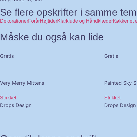
Se flere opskrifter i samme te
Dekorationer
Forår
Højtider
Klarklude og Håndklæder
Køkkenet e
Måske du også kan lide
Gratis
Gratis
Very Merry Mittens
Painted Sky 
Strikket
Strikket
Drops Design
Drops Design