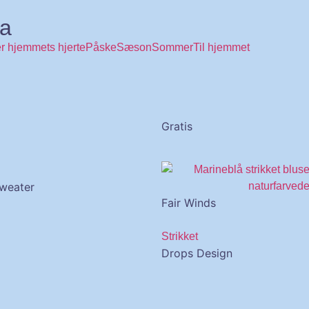
ma
r hjemmets hjerte
Påske
Sæson
Sommer
Til hjemmet
Gratis
Sweater
Fair Winds
Strikket
Drops Design