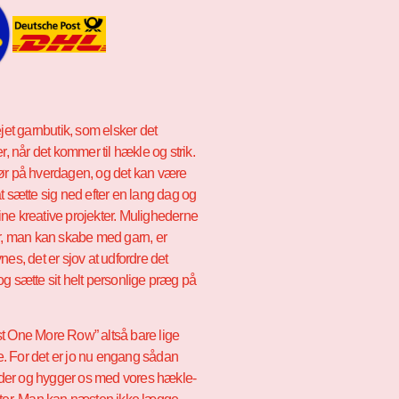
ejet garnbutik, som elsker det
er, når det kommer til hækle og strik.
ør på hverdagen, og det kan være
t sætte sig ned efter en lang dag og
ne kreative projekter. Mulighederne
er, man kan skabe med garn, er
nes, det er sjov at udfordre det
og sætte sit helt personlige præg på
t One More Row” altså bare lige
e.
For det er jo nu engang sådan
sidder og hygger os med vores hækle-