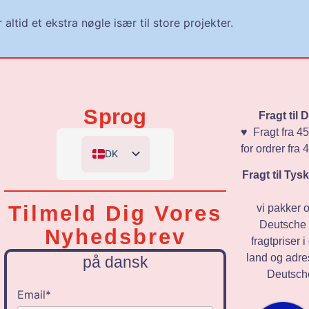
altid et ekstra nøgle især til store projekter.
Sprog
Fragt til
♥️ Fragt fra 45
for ordrer fra
DK
Fragt til Ty
EN
DE
Tilmeld Dig Vores
vi pakker 
NL
Deutsche 
Nyhedsbrev
fragtpriser 
land og adre
på dansk
Deutsche
Email*