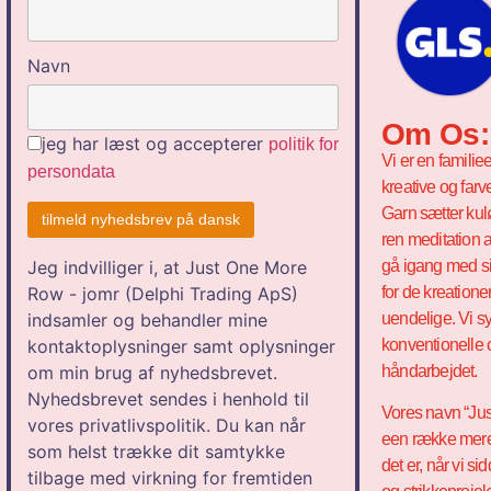
Navn
Om Os:
jeg har læst og accepterer
politik for
Vi er en familie
persondata
kreative og farv
Garn sætter kul
ren meditation a
gå igang med si
Jeg indvilliger i, at Just One More
for de kreation
Row - jomr (Delphi Trading ApS)
uendelige. Vi sy
indsamler og behandler mine
konventionelle 
kontaktoplysninger samt oplysninger
håndarbejdet.
om min brug af nyhedsbrevet.
Nyhedsbrevet sendes i henhold til
Vores navn “Jus
vores privatlivspolitik. Du kan når
een række mer
som helst trække dit samtykke
det er, når vi 
tilbage med virkning for fremtiden