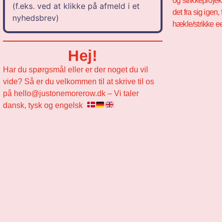
og strikkeproje
(f.eks. ved at klikke på afmeld i et
det fra sig igen,
nyhedsbrev)
hækle/strikke 
Hej!
Har du spørgsmål eller er der noget du vil
vide? Så er du velkommen til at skrive til os
på hello@justonemorerow.dk – Vi taler
dansk, tysk og engelsk