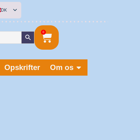
DK
EN
DE
0
NL
Opskrifter
Om os