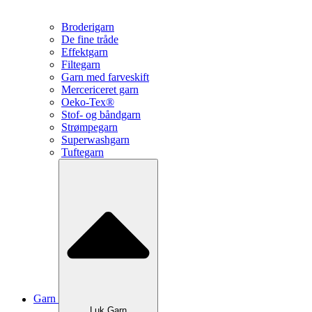
Broderigarn
De fine tråde
Effektgarn
Filtegarn
Garn med farveskift
Mercericeret garn
Oeko-Tex®
Stof- og båndgarn
Strømpegarn
Superwashgarn
Tuftegarn
Garn
Luk Garn