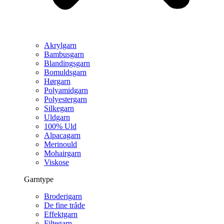
Akrylgarn
Bambusgarn
Blandingsgarn
Bomuldsgarn
Hørgarn
Polyamidgarn
Polyestergarn
Silkegarn
Uldgarn
100% Uld
Alpacagarn
Merinould
Mohairgarn
Viskose
Garntype
Broderigarn
De fine tråde
Effektgarn
Filtegarn