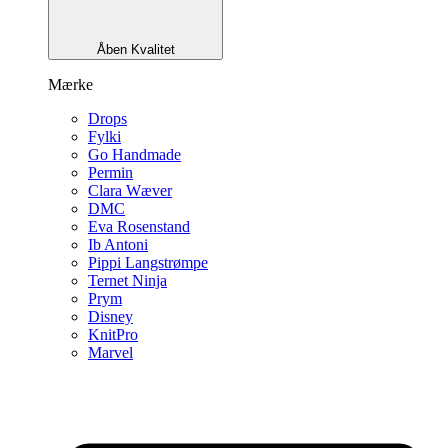
Åben Kvalitet
Mærke
Drops
Fylki
Go Handmade
Permin
Clara Wæver
DMC
Eva Rosenstand
Ib Antoni
Pippi Langstrømpe
Ternet Ninja
Prym
Disney
KnitPro
Marvel