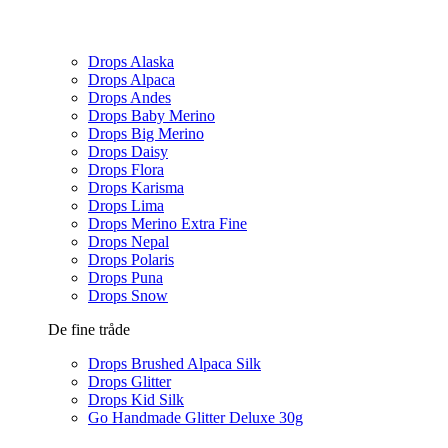
Drops Alaska
Drops Alpaca
Drops Andes
Drops Baby Merino
Drops Big Merino
Drops Daisy
Drops Flora
Drops Karisma
Drops Lima
Drops Merino Extra Fine
Drops Nepal
Drops Polaris
Drops Puna
Drops Snow
De fine tråde
Drops Brushed Alpaca Silk
Drops Glitter
Drops Kid Silk
Go Handmade Glitter Deluxe 30g