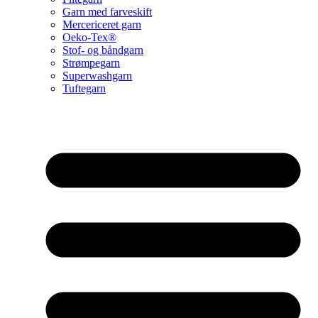
Garn med farveskift
Mercericeret garn
Oeko-Tex®
Stof- og båndgarn
Strømpegarn
Superwashgarn
Tuftegarn