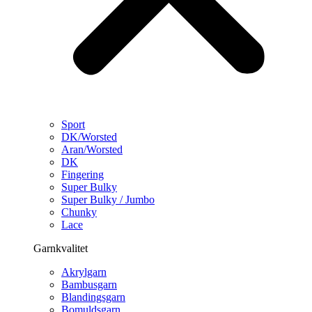
Sport
DK/Worsted
Aran/Worsted
DK
Fingering
Super Bulky
Super Bulky / Jumbo
Chunky
Lace
Garnkvalitet
Akrylgarn
Bambusgarn
Blandingsgarn
Bomuldsgarn