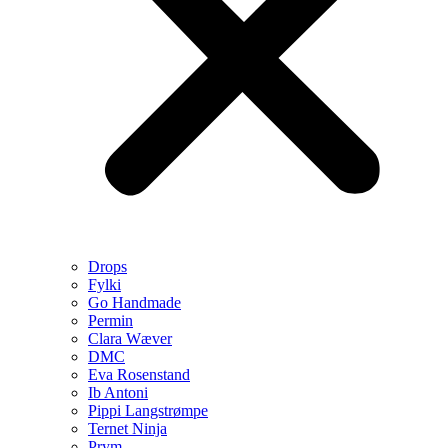
Drops
Fylki
Go Handmade
Permin
Clara Wæver
DMC
Eva Rosenstand
Ib Antoni
Pippi Langstrømpe
Ternet Ninja
Prym