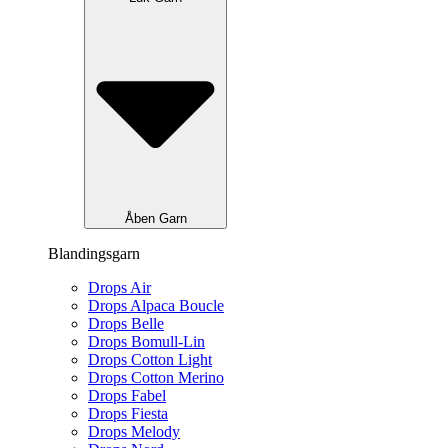
Åben Garn
Blandingsgarn
Drops Air
Drops Alpaca Boucle
Drops Belle
Drops Bomull-Lin
Drops Cotton Light
Drops Cotton Merino
Drops Fabel
Drops Fiesta
Drops Melody