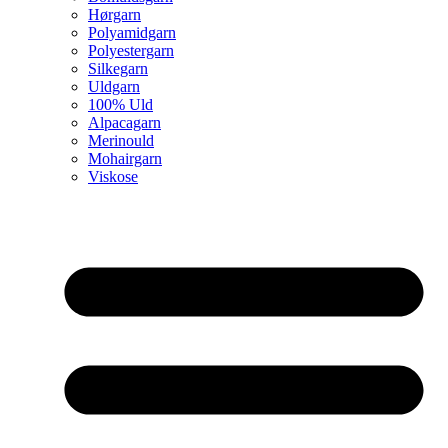
Hørgarn
Polyamidgarn
Polyestergarn
Silkegarn
Uldgarn
100% Uld
Alpacagarn
Merinould
Mohairgarn
Viskose