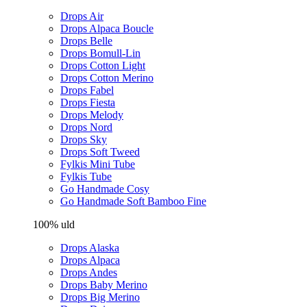
Drops Air
Drops Alpaca Boucle
Drops Belle
Drops Bomull-Lin
Drops Cotton Light
Drops Cotton Merino
Drops Fabel
Drops Fiesta
Drops Melody
Drops Nord
Drops Sky
Drops Soft Tweed
Fylkis Mini Tube
Fylkis Tube
Go Handmade Cosy
Go Handmade Soft Bamboo Fine
100% uld
Drops Alaska
Drops Alpaca
Drops Andes
Drops Baby Merino
Drops Big Merino