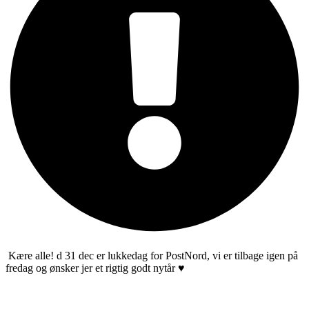
Kære alle! d 31 dec er lukkedag for PostNord, vi er tilbage igen på
fredag og ønsker jer et rigtig godt nytår ♥️