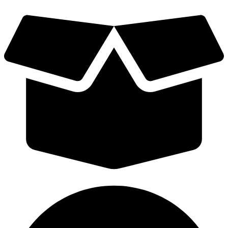
Videre
til
indhold