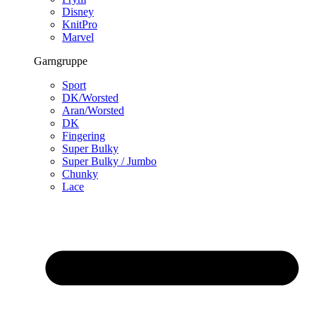
Disney
KnitPro
Marvel
Garngruppe
Sport
DK/Worsted
Aran/Worsted
DK
Fingering
Super Bulky
Super Bulky / Jumbo
Chunky
Lace