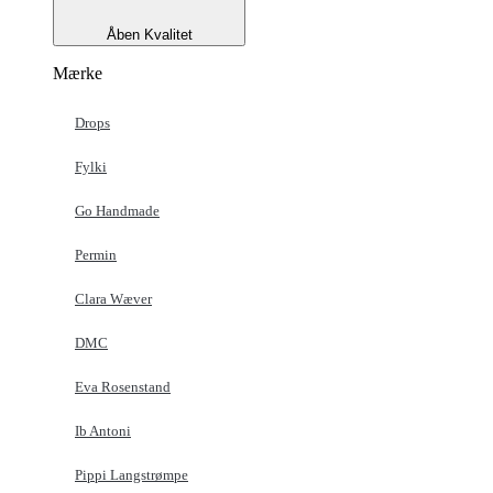
Åben Kvalitet
Mærke
Drops
Fylki
Go Handmade
Permin
Clara Wæver
DMC
Eva Rosenstand
Ib Antoni
Pippi Langstrømpe