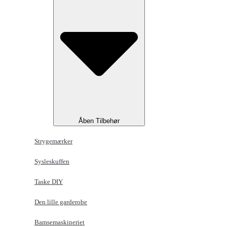
Åben Tilbehør
Strygemærker
Sysleskuffen
Taske DIY
Den lille garderobe
Bamsemaskineriet