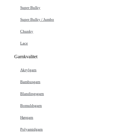
Super Bulky
Super Bulky / Jumbo
Chunky
Lace
Garnkvalitet
Akrylgarn
Bambusgarn
Blandingsgarn
Bomuldsgarn
Hørgarn
Polyamidgarn