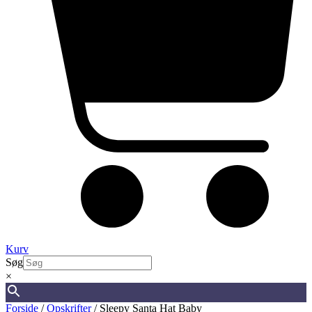
Kurv
Søg
×
Forside
/
Opskrifter
/ Sleepy Santa Hat Baby