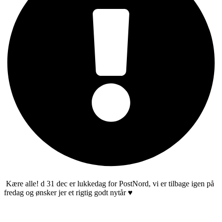
Kære alle! d 31 dec er lukkedag for PostNord, vi er tilbage igen på
fredag og ønsker jer et rigtig godt nytår ♥️