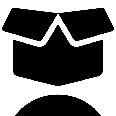
Videre
til
indhold