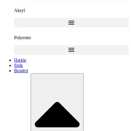
Akryl
Polyester
Hækle
Strik
Broderi