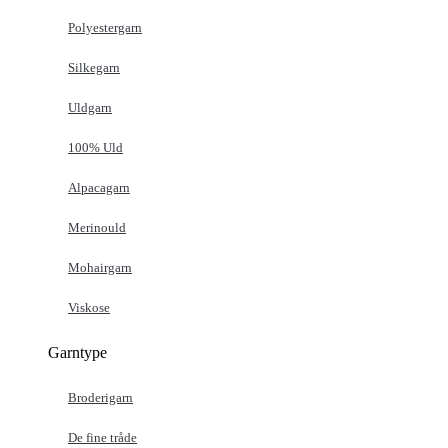
Polyestergarn
Silkegarn
Uldgarn
100% Uld
Alpacagarn
Merinould
Mohairgarn
Viskose
Garntype
Broderigarn
De fine tråde