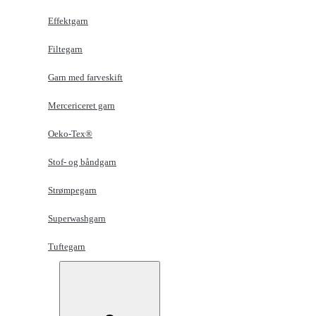
Effektgarn
Filtegarn
Garn med farveskift
Mercericeret garn
Oeko-Tex®
Stof- og båndgarn
Strømpegarn
Superwashgarn
Tuftegarn