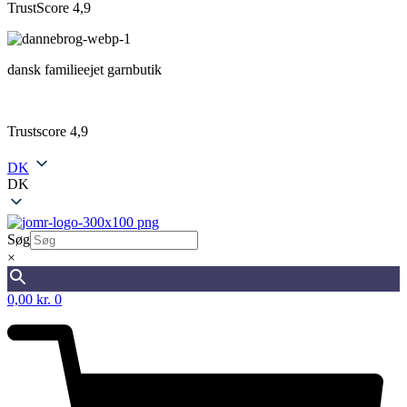
TrustScore 4,9
dansk familieejet garnbutik
Trustscore 4,9
DK
DK
Søg
×
0,00
kr.
0