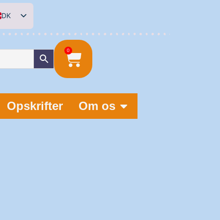
DK
EN
DE
0
NL
Opskrifter
Om os