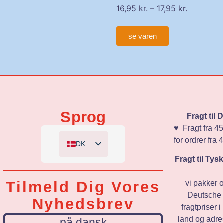
16,95
kr.
–
17,95
kr.
se varen
Sprog
Fragt til
♥️ Fragt fra 45
for ordrer fra
DK
Fragt til Ty
EN
DE
Tilmeld Dig Vores
vi pakker 
NL
Deutsche 
Nyhedsbrev
fragtpriser 
land og adre
på dansk