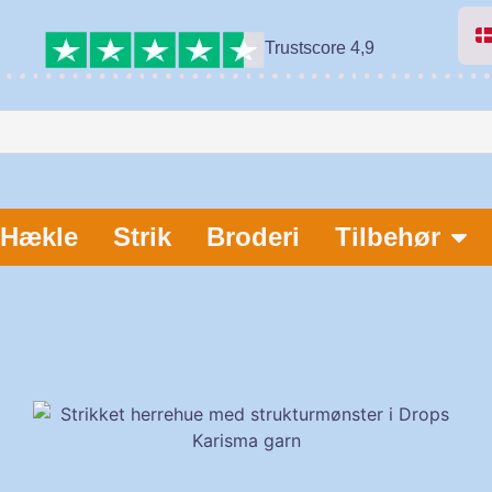
Trustscore 4,9
Hækle
Strik
Broderi
Tilbehør