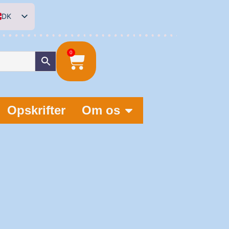
DK
EN
DE
0
NL
Opskrifter
Om os