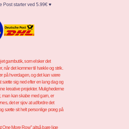
 Post starter ved 5.99€ ♥️
ejet garnbutik, som elsker det
er, når det kommer til hækle og strik.
ør på hverdagen, og det kan være
t sætte sig ned efter en lang dag og
ne kreative projekter. Mulighederne
er, man kan skabe med garn, er
nes, det er sjov at udfordre det
og sætte sit helt personlige præg på
t One More Row” altså bare lige