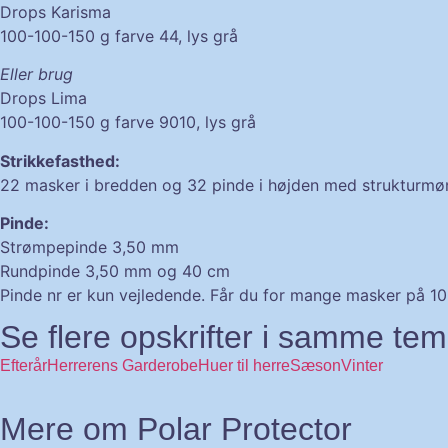
Drops Karisma
100-100-150 g farve 44, lys grå
Eller brug
Drops Lima
100-100-150 g farve 9010, lys grå
Strikkefasthed:
22 masker i bredden og 32 pinde i højden med strukturmøn
Pinde:
Strømpepinde 3,50 mm
Rundpinde 3,50 mm og 40 cm
Pinde nr er kun vejledende. Får du for mange masker på 10 cm
Se flere opskrifter i samme te
Efterår
Herrerens Garderobe
Huer til herre
Sæson
Vinter
Mere om Polar Protector