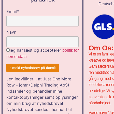
Deutsche
Email*
Navn
Om Os:
jeg har læst og accepterer
politik for
Vi er en familie
persondata
kreative og farv
Garn sætter kul
ren meditation a
gå igang med si
Jeg indvilliger i, at Just One More
for de kreation
Row - jomr (Delphi Trading ApS)
uendelige. Vi sy
indsamler og behandler mine
konventionelle 
kontaktoplysninger samt oplysninger
håndarbejdet.
om min brug af nyhedsbrevet.
Nyhedsbrevet sendes i henhold til
Vores navn “Jus