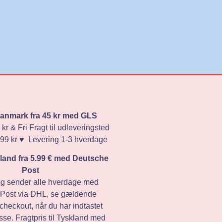
 Danmark fra 45 kr med GLS
 kr & Fri Fragt til udleveringsted
 499 kr ♥️ Levering 1-3 hverdage
skland fra 5.99 € med Deutsche
Post
og sender alle hverdage med
Post via DHL, se gældende
i checkout, når du har indtastet
sse. Fragtpris til Tyskland med