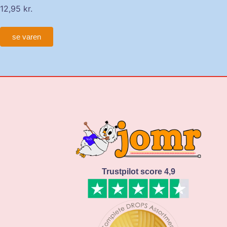
12,95
kr.
se varen
Trustpilot score 4,9