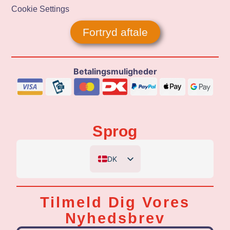
Cookie Settings
Fortryd aftale
Betalingsmuligheder
Sprog
DK
EN
DE
Tilmeld Dig Vores
NL
Nyhedsbrev