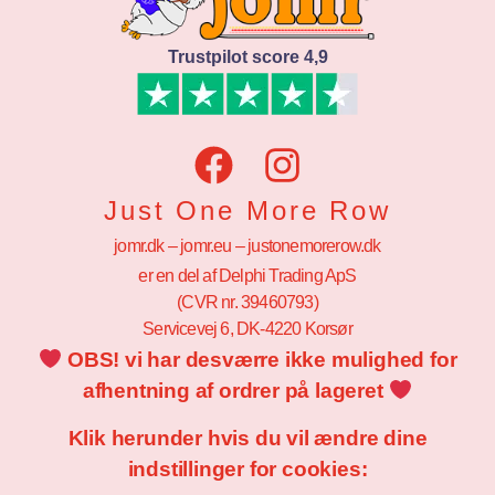
Trustpilot score 4,9
Just One More Row
jomr.dk – jomr.eu – justonemorerow.dk
er en del af Delphi Trading ApS
(CVR nr. 39460793)
Servicevej 6, DK-4220 Korsør
OBS! vi har desværre ikke mulighed for
afhentning af ordrer på lageret
Klik herunder hvis du vil ændre dine
indstillinger for cookies: