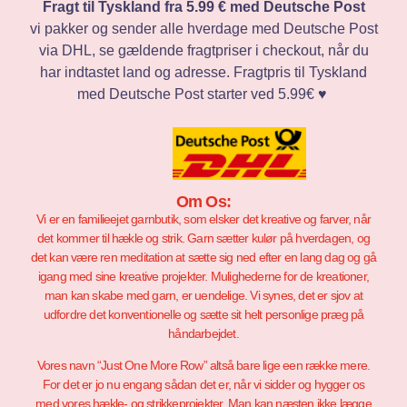
Fragt til Tyskland fra 5.99 € med Deutsche Post
vi pakker og sender alle hverdage med Deutsche Post
via DHL, se gældende fragtpriser i checkout, når du
har indtastet land og adresse. Fragtpris til Tyskland
med Deutsche Post starter ved 5.99€ ♥️
Om Os:
Vi er en familieejet garnbutik, som elsker det kreative og farver, når
det kommer til hækle og strik. Garn sætter kulør på hverdagen, og
det kan være ren meditation at sætte sig ned efter en lang dag og gå
igang med sine kreative projekter. Mulighederne for de kreationer,
man kan skabe med garn, er uendelige. Vi synes, det er sjov at
udfordre det konventionelle og sætte sit helt personlige præg på
håndarbejdet.
Vores navn “Just One More Row” altså bare lige een række mere.
For det er jo nu engang sådan det er, når vi sidder og hygger os
med vores hækle- og strikkeprojekter. Man kan næsten ikke lægge