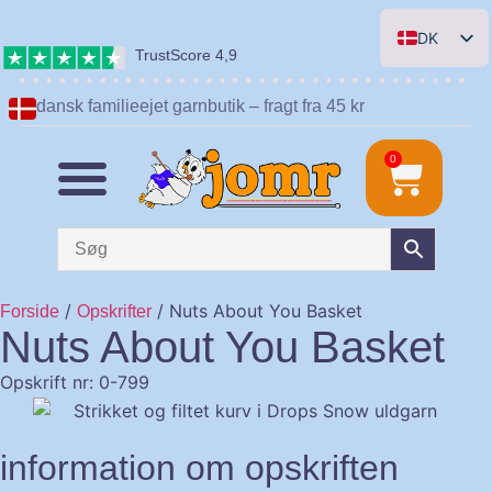
DK
TrustScore 4,9
EN
dansk familieejet garnbutik – fragt fra 45 kr
DE
NL
0
/
/ Nuts About You Basket
Forside
Opskrifter
Nuts About You Basket
Opskrift nr: 0-799
information om opskriften