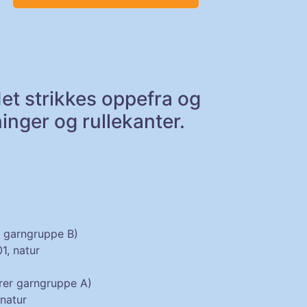
det strikkes oppefra og
nger og rullekanter.
r garngruppe B)
, natur
rer garngruppe A)
natur