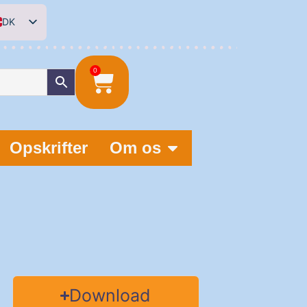
DK
EN
DE
0
NL
Opskrifter
Om os
Download