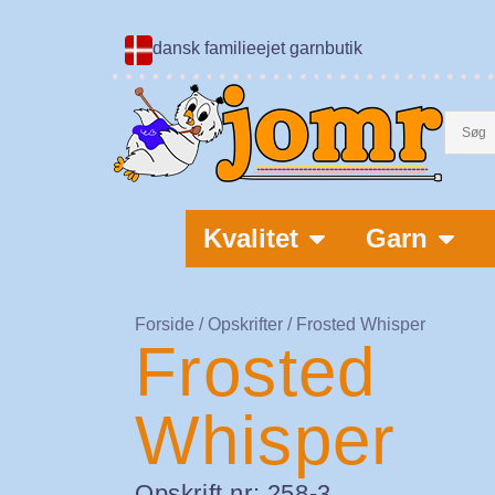
dansk familieejet garnbutik
Kvalitet
Garn
Forside
/
Opskrifter
/ Frosted Whisper
Frosted
Whisper
Opskrift nr: 258-3