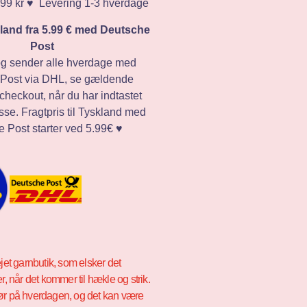
 499 kr ♥️ Levering 1-3 hverdage
skland fra 5.99 € med Deutsche
Post
og sender alle hverdage med
Post via DHL, se gældende
i checkout, når du har indtastet
sse. Fragtpris til Tyskland med
 Post starter ved 5.99€ ♥️
ejet garnbutik, som elsker det
er, når det kommer til hækle og strik.
ør på hverdagen, og det kan være