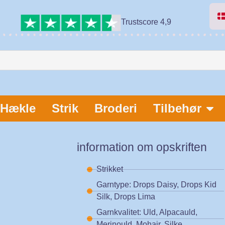
Trustscore 4,9
Hækle
Strik
Broderi
Tilbehør
information om opskriften
Strikket
Garntype: Drops Daisy, Drops Kid
Silk, Drops Lima
Garnkvalitet: Uld, Alpacauld,
Merinould, Mohair, Silke