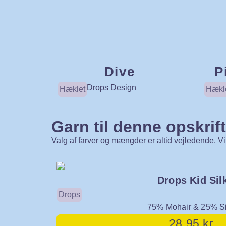
Dive
P
Drops Design
Hæklet
Hækl
Garn til denne opskrift
Valg af farver og mængder er altid vejledende. Vi a
Drops Kid Sil
Drops
75% Mohair & 25% Si
28,95
kr.