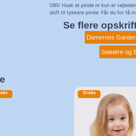
OBS: Husk at pinde nr kun er vejlede
skift til tykkere pinde. Får du for få 
Se flere opskri
Damernes Garder
Sweatre og B
de
atis
Gratis