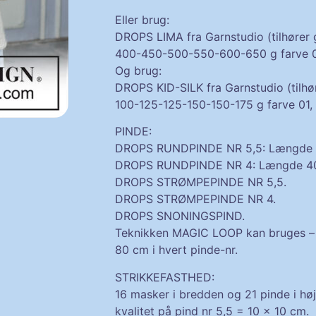
Eller brug:
DROPS LIMA fra Garnstudio (tilhører
400-450-500-550-600-650 g farve 0
Og brug:
DROPS KID-SILK fra Garnstudio (tilhø
100-125-125-150-150-175 g farve 01, 
PINDE:
DROPS RUNDPINDE NR 5,5: Længde 
DROPS RUNDPINDE NR 4: Længde 40
DROPS STRØMPEPINDE NR 5,5.
DROPS STRØMPEPINDE NR 4.
DROPS
SNONINGSPIND
.
Teknikken
MAGIC LOOP
kan bruges –
80 cm i hvert pinde-nr.
STRIKKEFASTHED
:
16 masker i bredden og 21 pinde i h
kvalitet på pind nr 5,5 = 10 x 10 cm.