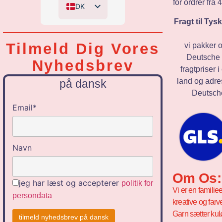
for ordrer fra
DK
Fragt til Ty
EN
DE
Tilmeld Dig Vores
vi pakker 
NL
Deutsche 
Nyhedsbrev
fragtpriser 
land og adre
på dansk
Deutsche
Email*
Navn
Om Os:
jeg har læst og accepterer
politik for
Vi er en familie
persondata
kreative og farv
Garn sætter kul