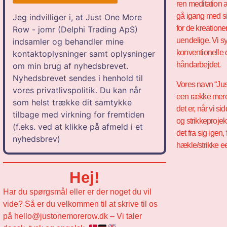
ren meditation a
gå igang med si
Jeg indvilliger i, at Just One More
for de kreation
Row - jomr (Delphi Trading ApS)
uendelige. Vi sy
indsamler og behandler mine
konventionelle 
kontaktoplysninger samt oplysninger
håndarbejdet.
om min brug af nyhedsbrevet.
Nyhedsbrevet sendes i henhold til
Vores navn “Jus
vores privatlivspolitik. Du kan når
een række mer
som helst trække dit samtykke
det er, når vi 
tilbage med virkning for fremtiden
og strikkeproje
(f.eks. ved at klikke på afmeld i et
det fra sig igen,
nyhedsbrev)
hækle/strikke 
Hej!
Har du spørgsmål eller er der noget du vil
vide? Så er du velkommen til at skrive til os
på hello@justonemorerow.dk – Vi taler