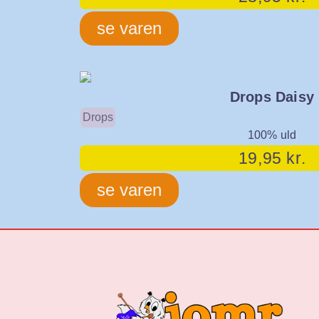
se varen
Drops Daisy
Drops
100% uld
19,95
kr.
se varen