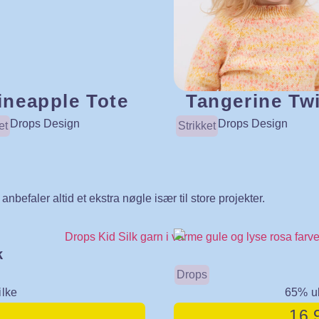
ineapple Tote
Tangerine Tw
Drops Design
Drops Design
et
Strikket
nbefaler altid et ekstra nøgle især til store projekter.
k
Drops
lke
65% ul
16,