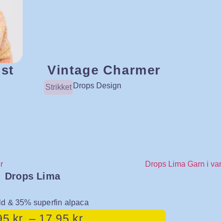
ist
Vintage Charmer
Drops Design
Strikket
Drops Lima
d & 35% superfin alpaca
95
kr.
–
17,95
kr.