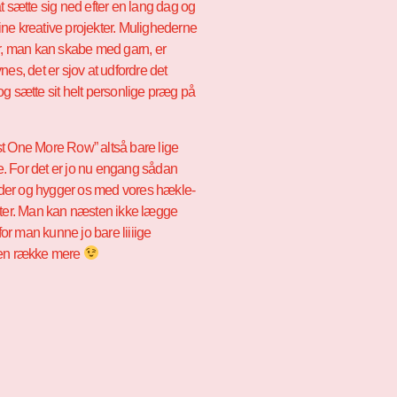
t sætte sig ned efter en lang dag og
ne kreative projekter. Mulighederne
er, man kan skabe med garn, er
nes, det er sjov at udfordre det
og sætte sit helt personlige præg på
t One More Row” altså bare lige
e.
For det er jo nu engang sådan
sidder og hygger os med vores hækle-
kter. Man kan næsten ikke lægge
 for man kunne jo bare liiiige
een række mere