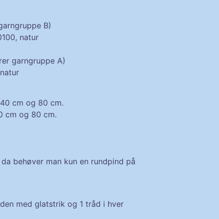
 garngruppe B)
100, natur
rer garngruppe A)
natur
40 cm og 80 cm.
 cm og 80 cm.
 da behøver man kun en
rundpind
på
øjden med
glatstrik
og 1 tråd i hver