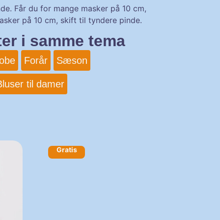
nde. Får du for mange masker på 10 cm,
masker på 10 cm, skift til tyndere pinde.
fter i samme tema
obe
Forår
Sæson
luser til damer
Gratis