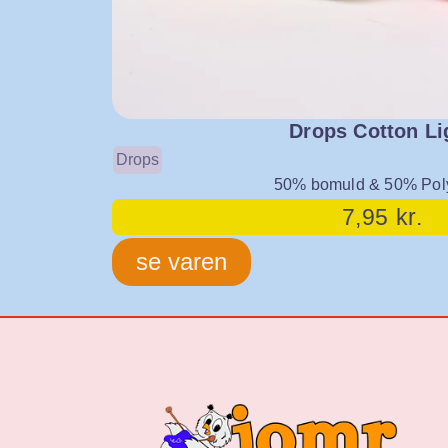
Drops Cotton Li
Drops
50% bomuld & 50% Pol
7,95
kr.
se varen