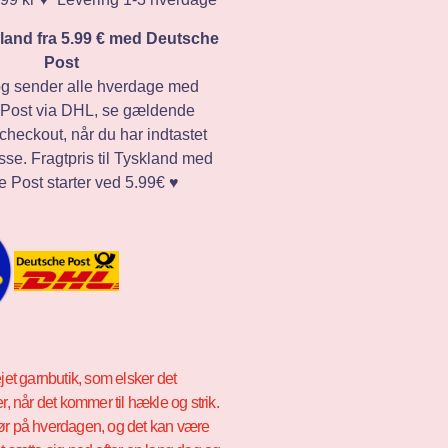
skland fra 5.99 € med Deutsche
Post
og sender alle hverdage med
Post via DHL, se gældende
i checkout, når du har indtastet
sse. Fragtpris til Tyskland med
 Post starter ved 5.99€ ♥️
ejet garnbutik, som elsker det
er, når det kommer til hækle og strik.
ør på hverdagen, og det kan være