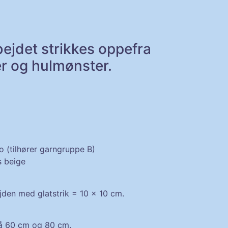
bejdet strikkes oppefra
r og hulmønster.
(tilhører garngruppe B)
s beige
højden med
glatstrik
= 10 x 10 cm.
 60 cm og 80 cm.