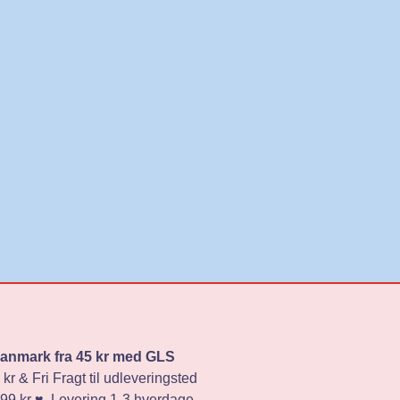
 Danmark fra 45 kr med GLS
 kr & Fri Fragt til udleveringsted
 499 kr ♥️ Levering 1-3 hverdage