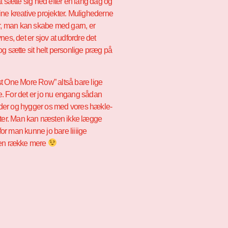
t sætte sig ned efter en lang dag og
ne kreative projekter. Mulighederne
er, man kan skabe med garn, er
nes, det er sjov at udfordre det
og sætte sit helt personlige præg på
t One More Row” altså bare lige
e.
For det er jo nu engang sådan
sidder og hygger os med vores hækle-
kter. Man kan næsten ikke lægge
 for man kunne jo bare liiiige
een række mere