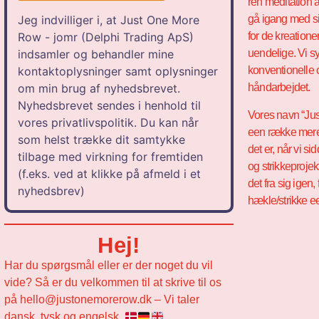
ren meditation a
gå igang med si
Jeg indvilliger i, at Just One More
for de kreation
Row - jomr (Delphi Trading ApS)
uendelige. Vi sy
indsamler og behandler mine
konventionelle 
kontaktoplysninger samt oplysninger
håndarbejdet.
om min brug af nyhedsbrevet.
Nyhedsbrevet sendes i henhold til
Vores navn “Jus
vores privatlivspolitik. Du kan når
een række mer
som helst trække dit samtykke
det er, når vi 
tilbage med virkning for fremtiden
og strikkeproje
(f.eks. ved at klikke på afmeld i et
det fra sig igen,
nyhedsbrev)
hækle/strikke 
Hej!
Har du spørgsmål eller er der noget du vil
vide? Så er du velkommen til at skrive til os
på hello@justonemorerow.dk – Vi taler
dansk, tysk og engelsk