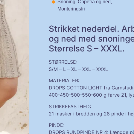
Snoning, Oppefra og ned,
Monteringsfri
Strikket nederdel. Ar
og ned med snoninge
Størrelse S – XXXL.
STØRRELSE:
S/M – L – XL – XXL – XXXL
MATERIALER:
DROPS COTTON LIGHT fra Garnstudio 
400-450-500-550-600 g farve 21, ly
STRIKKEFASTHED
:
21 masker i bredden og 28 pinde i 
PINDE:
DROPS RUNDPINDE NR 4: Længde på