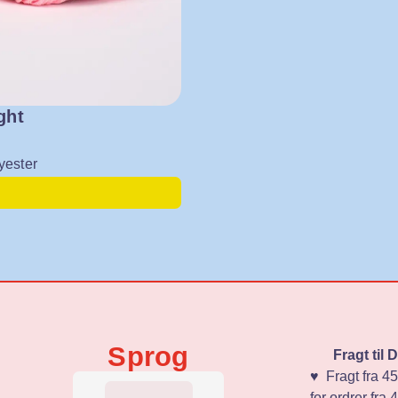
ght
yester
Sprog
Fragt til
♥️ Fragt fra 45
for ordrer fra