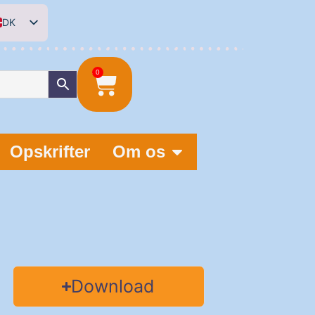
DK
EN
DE
0
NL
Opskrifter
Om os
Download