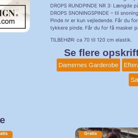
DROPS RUNDPINDE NR 3: Længde på 6
DROPS SNONINGSPINDE – til snoning
Pinde nr er kun vejledende. Får du fo
tykkere pinde. Får du for få masker på
TILBEHØR: ca 70 til 120 cm elastik.
Se flere opskri
Damernes Garderobe
Efter
S
de
atis
Gratis