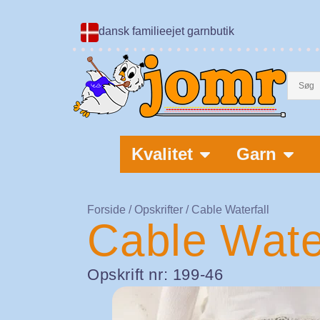
dansk familieejet garnbutik
Kvalitet
Garn
Forside
/
Opskrifter
/ Cable Waterfall
Cable Water
Opskrift nr: 199-46