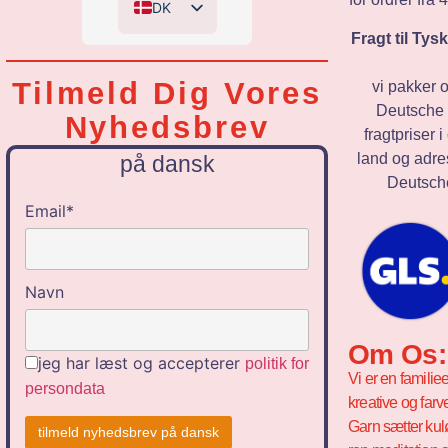
DK
Fragt til Ty
EN
DE
Tilmeld Dig Vores
vi pakker 
NL
Deutsche 
Nyhedsbrev
fragtpriser 
land og adre
på dansk
Deutsche
Email*
Navn
Om Os:
jeg har læst og accepterer
politik for
Vi er en familie
persondata
kreative og farv
Garn sætter kul