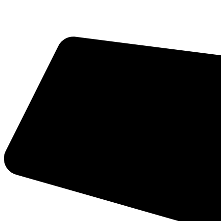
Videre
til
indhold