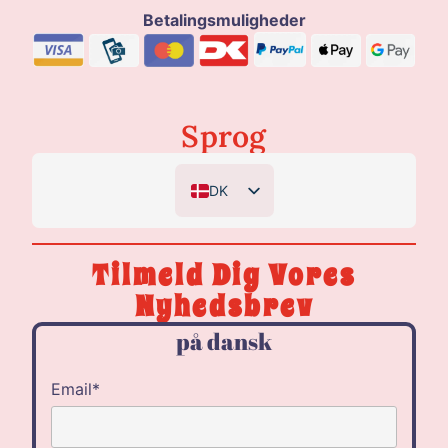
Betalingsmuligheder
Sprog
DK
EN
DE
Tilmeld Dig Vores
NL
Nyhedsbrev
på dansk
Email*