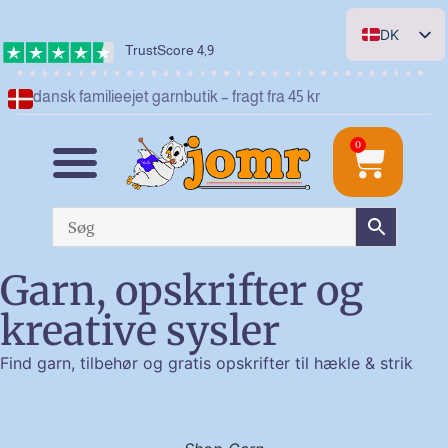
DK
TrustScore 4,9
EN
dansk familieejet garnbutik – fragt fra 45 kr
DE
NL
0
Garn, opskrifter og
kreative sysler
Find garn, tilbehør og gratis opskrifter til hækle & strik