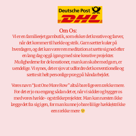
Om Os:
Vi er en familieejet garnbutik, som elsker det kreative og farver,
når det kommer til hækle og strik. Garn sætter kulør på
hverdagen, og det kan være ren meditation at sætte sig ned efter
en lang dag og gå igang med sine kreative projekter.
Mulighederne for de kreationer, man kan skabe med garn, er
uendelige. Vi synes, det er sjov at udfordre det konventionelle og
sætte sit helt personlige præg på håndarbejdet.
Vores navn “Just One More Row” altså bare lige een række mere.
For det er jo nu engang sådan det er, når vi sidder og hygger os
med vores hækle- og strikkeprojekter. Man kan næsten ikke
lægge det fra sig igen, for man kunne jo bare liiiige hækle/strikke
een række mere